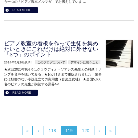
う一つの「ピアノ教本メルマガ」でお伝えしていま …
READ MORE
ピアノ教室の看板を作って生徒を集め
たいときにこれだけは絶対に外せない
「3つ」のポイント
2014年5月20日UP!
このブログについて
デザインに思うこと
★次回2020年9月号はクラウディオ・ソアレス先生との対談！サ
ンプル音声を聴いてみる↓ ★おかげさまで重版されました！業界
には類書のない小説仕立ての実用書（音楽之友社） ★全国5,600
名のピアノの先生が購読する業界No …
READ MORE
«
‹
118
119
120
›
»