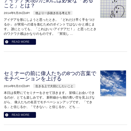
アイデア実現のためには必要な「ある
こと」とは？
2014年5月26日UP!
他より一歩抜き出る考え方
アイデアを形にしようと思ったとき。 「どれだけ早く手をつけ
るか」 が実現への道を進むためのポイントではないかと感じま
す。 誰にとっても、 「これはいいアイデアだ！」 と思ったとき
のワクワク感はかなりのものです。 「実現し …
READ MORE
セミナーの前に偉人たちの8つの言葉で
モチベーションを上げる
2014年5月23日UP!
生きる上で大切にしたいこと
本日は長野にてセミナーをさせて頂きます。 皆様にお会いでき
るのが、とても楽しみです。 新幹線から朝の青い空を見上げな
がら、 偉人たちの名言でモチベーションアップです。 「でき
る」と信じるか、「できない」と信じるか。 どち …
READ MORE