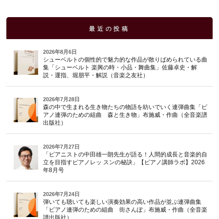
最近の投稿
2026年8月6日
シューベルトの個性的で魅力的な作品が散りばめられている曲
集「シューベルト 楽興の時・小品・舞曲集」佐藤卓史・解
説・運指、堀朋平・解説（音楽之友社）
2026年7月28日
森の中で生まれる生き物たちの物語を紡いでいく連弾曲集「ピ
アノ連弾のための組曲 森と生き物」布施威・作曲（全音楽譜
出版社）
2026年7月27日
「ピアニストの中田雄一朗先生が語る！人間的成長と音楽的自
立を目指すピアノレッ スンの秘訣」【ピアノ講師ラボ】2026
年8月号
2026年7月24日
弾いても聴いても楽しい演奏効果の高い作品が並ぶ連弾曲集
「ピアノ連弾のための組曲 街さんぽ」布施威・作曲（全音楽
譜出版社）