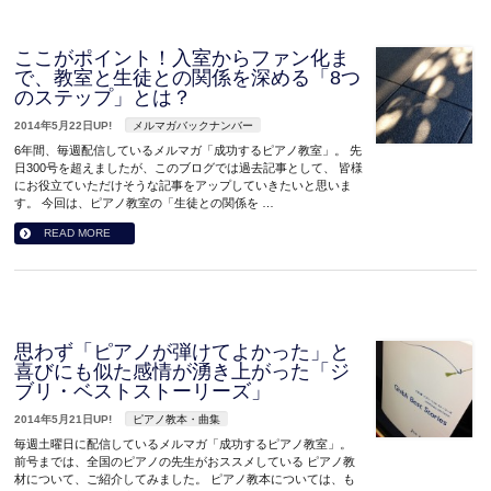
ここがポイント！入室からファン化ま
で、教室と生徒との関係を深める「8つ
のステップ」とは？
2014年5月22日UP!
メルマガバックナンバー
6年間、毎週配信しているメルマガ「成功するピアノ教室」。 先
日300号を超えましたが、このブログでは過去記事として、 皆様
にお役立ていただけそうな記事をアップしていきたいと思いま
す。 今回は、ピアノ教室の「生徒との関係を …
READ MORE
思わず「ピアノが弾けてよかった」と
喜びにも似た感情が湧き上がった「ジ
ブリ・ベストストーリーズ」
2014年5月21日UP!
ピアノ教本・曲集
毎週土曜日に配信しているメルマガ「成功するピアノ教室」。
前号までは、全国のピアノの先生がおススメしている ピアノ教
材について、ご紹介してみました。 ピアノ教本については、も