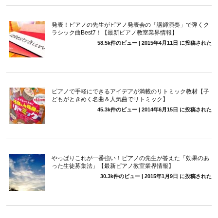
発表！ピアノの先生がピアノ発表会の「講師演奏」で弾くク
ラシック曲Best7！【最新ピアノ教室業界情報】
58.5k件のビュー
|
2015年4月11日 に投稿された
ピアノで手軽にできるアイデアが満載のリトミック教材【子
どもがときめく名曲＆人気曲でリトミック】
45.3k件のビュー
|
2014年6月15日 に投稿された
やっぱりこれが一番強い！ピアノの先生が答えた「効果のあ
った生徒募集法」【最新ピアノ教室業界情報】
30.3k件のビュー
|
2015年1月9日 に投稿された