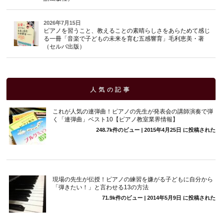
2026年7月15日
ピアノを習うこと、教えることの素晴らしさをあらためて感じ
る一冊「音楽で子どもの未来を育む五感響育」毛利恵美・著
（セルバ出版）
人気の記事
これが人気の連弾曲！ピアノの先生が発表会の講師演奏で弾
く「連弾曲」ベスト10【ピアノ教室業界情報】
248.7k件のビュー
|
2015年4月25日 に投稿された
現場の先生が伝授！ピアノの練習を嫌がる子どもに自分から
「弾きたい！」と言わせる13の方法
71.9k件のビュー
|
2014年5月9日 に投稿された