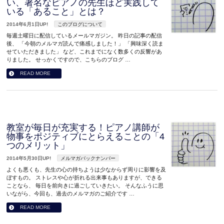
い、著名なピアノの先生ほど実践して
いる「あること」とは？
2014年6月1日UP!
このブログについて
毎週土曜日に配信しているメールマガジン。 昨日の記事の配信
後、 「今朝のメルマガ読んで痛感しました！」 「興味深く読ま
せていただきました」 など、これまでになく数多くの反響があ
りました。 せっかくですので、こちらのブログ …
READ MORE
教室が毎日が充実する！ピアノ講師が
物事をポジティブにとらえることの「4
つのメリット」
2014年5月30日UP!
メルマガバックナンバー
よくも悪くも、先生の心の持ちようは少なからず周りに影響を及
ぼすもの。 ストレスや心が折れる出来事もありますが、できる
ことなら、 毎日を前向きに過ごしていきたい。 そんなふうに思
いながら、今回も、過去のメルマガのご紹介です …
READ MORE