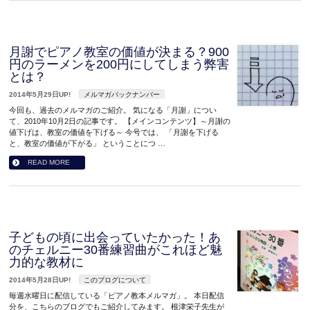
月謝でピアノ教室の価値が決まる？900
円のラーメンを200円にしてしまう弊害
とは？
2014年5月29日UP!
メルマガバックナンバー
今回も、過去のメルマガのご紹介。 気になる「月謝」につい
て、2010年10月2日の記事です。 【メインコンテンツ】～月謝の
値下げは、教室の価値を下げる～ 今号では、 「月謝を下げる
と、教室の価値が下がる」 ということにつ …
READ MORE
子どもの頃に出会っていたかった！あ
のチェルニー30番練習曲がこれほど魅
力的な教材に
2014年5月28日UP!
このブログについて
毎週水曜日に配信している「ピアノ教本メルマガ」。 本日配信
分を、こちらのブログでもご紹介してみます。 根津栄子先生が