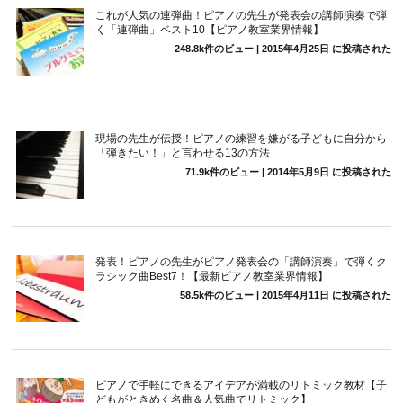
これが人気の連弾曲！ピアノの先生が発表会の講師演奏で弾
く「連弾曲」ベスト10【ピアノ教室業界情報】
248.8k件のビュー
|
2015年4月25日 に投稿された
現場の先生が伝授！ピアノの練習を嫌がる子どもに自分から
「弾きたい！」と言わせる13の方法
71.9k件のビュー
|
2014年5月9日 に投稿された
発表！ピアノの先生がピアノ発表会の「講師演奏」で弾くク
ラシック曲Best7！【最新ピアノ教室業界情報】
58.5k件のビュー
|
2015年4月11日 に投稿された
ピアノで手軽にできるアイデアが満載のリトミック教材【子
どもがときめく名曲＆人気曲でリトミック】