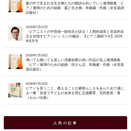
森の中で生まれる生き物たちの物語を紡いでいく連弾曲集「ピ
アノ連弾のための組曲 森と生き物」布施威・作曲（全音楽譜
出版社）
2026年7月27日
「ピアニストの中田雄一朗先生が語る！人間的成長と音楽的自
立を目指すピアノレッ スンの秘訣」【ピアノ講師ラボ】2026
年8月号
2026年7月24日
弾いても聴いても楽しい演奏効果の高い作品が並ぶ連弾曲集
「ピアノ連弾のための組曲 街さんぽ」布施威・作曲（全音楽
譜出版社）
2026年7月15日
ピアノを習うこと、教えることの素晴らしさをあらためて感じ
る一冊「音楽で子どもの未来を育む五感響育」毛利恵美・著
（セルバ出版）
人気の記事