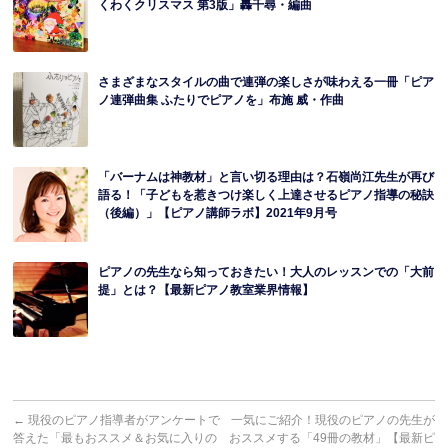
くわくクリスマス 第3版」轟千尋・編曲
さまざまなスタイルの曲で連弾の楽しさが味わえる一冊「ピア
ノ連弾曲集 ふたりでピアノを」布施 威・作曲
「バーナムは神教材」と言い切る理由は？石嶺尚江先生が再び
語る！「子どもを惹きつけ楽しく上達させるピアノ指導の秘訣
（後編）」【ピアノ講師ラボ】2021年9月号
ピアノの先生なら知っておきたい！大人のレッスンでの「大前
提」とは？【最新ピアノ教室業界情報】
←
現役のピアノ指導者がアンケートで
一気にご紹介！現役のピアノの先生が
答えた「最もおススメ＆お気に入りの
おススメする「49冊の教材」【最新ピ