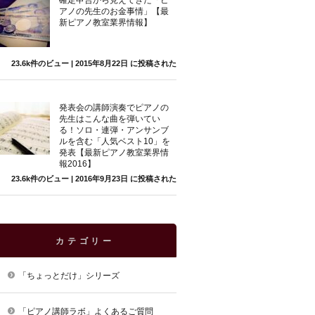
確定申告から見えてきた「ピ
アノの先生のお金事情」【最
新ピアノ教室業界情報】
23.6k件のビュー
|
2015年8月22日 に投稿された
発表会の講師演奏でピアノの
先生はこんな曲を弾いてい
る！ソロ・連弾・アンサンブ
ルを含む「人気ベスト10」を
発表【最新ピアノ教室業界情
報2016】
23.6k件のビュー
|
2016年9月23日 に投稿された
カテゴリー
「ちょっとだけ」シリーズ
「ピアノ講師ラボ」よくあるご質問