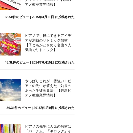
アノ教室業界情報】
58.5k件のビュー
|
2015年4月11日 に投稿された
ピアノで手軽にできるアイデ
アが満載のリトミック教材
【子どもがときめく名曲＆人
気曲でリトミック】
45.3k件のビュー
|
2014年6月15日 に投稿された
やっぱりこれが一番強い！ピ
アノの先生が答えた「効果の
あった生徒募集法」【最新ピ
アノ教室業界情報】
30.3k件のビュー
|
2015年1月9日 に投稿された
ピアノの先生に人気の教材は
「バーナム」「ギロック」そ