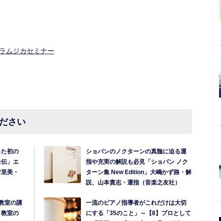
ーラムジカセミナー
ださい
った初の
ショパンのノクターンの真髄に迫る運
自伝」エ
指や充実の解説も必見「ショパン ノク
村里美・
ターン集 New Edition」大嶋かず路・解
説、山本貴志・運指（音楽之友社）
教室の講
一流のピアノ指導者がこれだけは大切
ノ教室の
にする「35のこと」～【8】プロとして