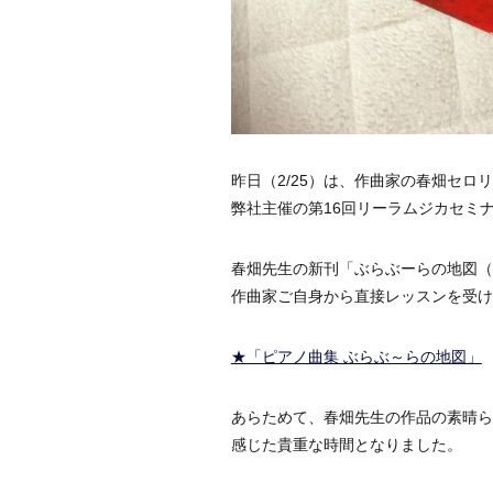
昨日（2/25）は、作曲家の春畑セロ
弊社主催の第16回リーラムジカセミ
春畑先生の新刊「ぶらぶーらの地図（
作曲家ご自身から直接レッスンを受け
★「ピアノ曲集 ぶらぶ～らの地図」
あらためて、春畑先生の作品の素晴ら
感じた貴重な時間となりました。