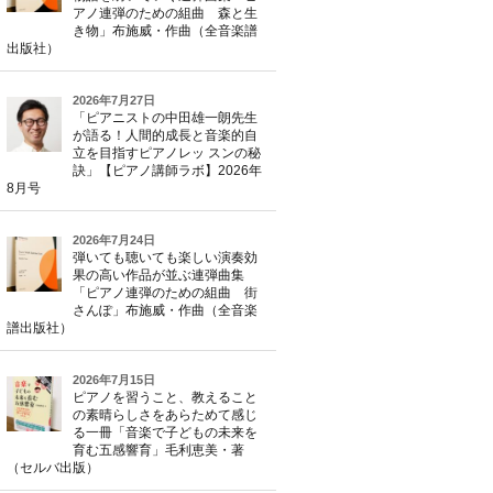
アノ連弾のための組曲 森と生
き物」布施威・作曲（全音楽譜
出版社）
2026年7月27日
「ピアニストの中田雄一朗先生
が語る！人間的成長と音楽的自
立を目指すピアノレッ スンの秘
訣」【ピアノ講師ラボ】2026年
8月号
2026年7月24日
弾いても聴いても楽しい演奏効
果の高い作品が並ぶ連弾曲集
「ピアノ連弾のための組曲 街
さんぽ」布施威・作曲（全音楽
譜出版社）
2026年7月15日
ピアノを習うこと、教えること
の素晴らしさをあらためて感じ
る一冊「音楽で子どもの未来を
育む五感響育」毛利恵美・著
（セルバ出版）