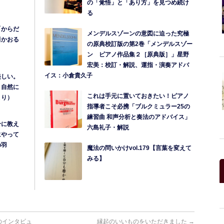
の「覚悟」と「あり方」を見つめ続け
る
「からだ
メンデルスゾーンの意図に迫った究極
田かおる
の原典校訂版の第2巻「メンデルスゾー
】
ン ピアノ作品集２［原典版］」星野
宏美：校訂・解説、運指・演奏アドバ
イス：小倉貴久子
美しい。
と自然に
これは手元に置いておきたい！ピアノ
より）
指導者こそ必携「ブルクミュラー25の
練習曲 和声分析と奏法のアドバイス」
分に教え
六島礼子・解説
にやって
の羽
魔法の問いかけvol.179【言葉を変えて
みる】
のインタビュ
縁起のいいものをいただきました
→