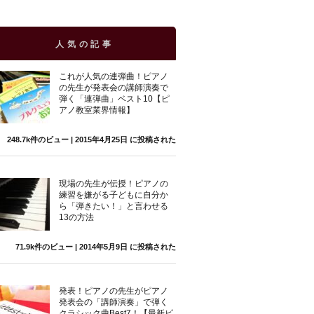
人気の記事
これが人気の連弾曲！ピアノ
の先生が発表会の講師演奏で
弾く「連弾曲」ベスト10【ピ
アノ教室業界情報】
248.7k件のビュー
|
2015年4月25日 に投稿された
現場の先生が伝授！ピアノの
練習を嫌がる子どもに自分か
ら「弾きたい！」と言わせる
13の方法
71.9k件のビュー
|
2014年5月9日 に投稿された
発表！ピアノの先生がピアノ
発表会の「講師演奏」で弾く
クラシック曲Best7！【最新ピ