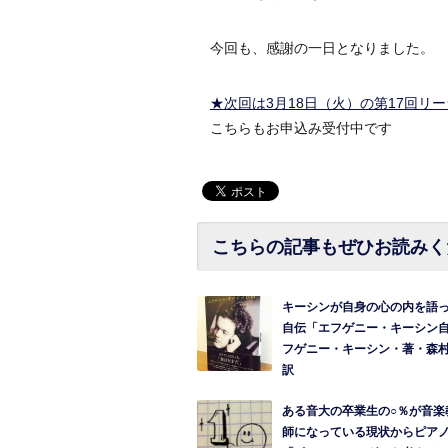
今回も、感謝の一日となりました。
★次回は3月18日（火）の第17回リ
こちらもお申込み受付中です
こちらの記事もぜひお読みく
キーシンが自身の心の内を語
自伝「エフゲニー・キーシン
フゲニー・キーシン・著・森
訳
ある音大の卒業生の○％が音楽
師になっている現状からピア