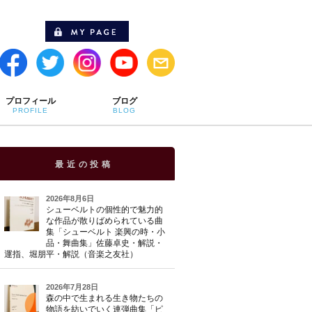
プロフィール
ブログ
PROFILE
BLOG
最近の投稿
2026年8月6日
シューベルトの個性的で魅力的
な作品が散りばめられている曲
集「シューベルト 楽興の時・小
品・舞曲集」佐藤卓史・解説・
運指、堀朋平・解説（音楽之友社）
2026年7月28日
森の中で生まれる生き物たちの
物語を紡いでいく連弾曲集「ピ