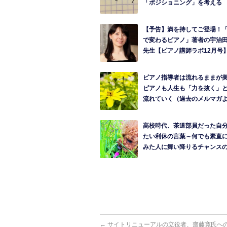
「ポジショニング」を考える
【予告】満を持してご登場！
で変わるピアノ」著者の宇治
先生【ピアノ講師ラボ12月号
ピアノ指導者は流れるままが
ピアノも人生も「力を抜く」
流れていく（過去のメルマガ
高校時代、茶道部員だった自
たい利休の言葉～何でも素直
みた人に舞い降りるチャンス
←
サイトリニューアルの立役者、齋藤寛氏へ