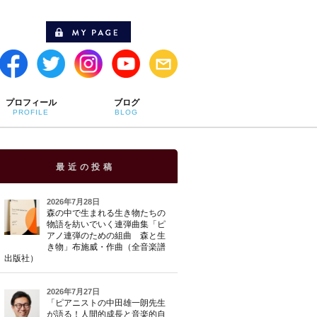
プロフィール
ブログ
PROFILE
BLOG
最近の投稿
2026年7月28日
森の中で生まれる生き物たちの
物語を紡いでいく連弾曲集「ピ
アノ連弾のための組曲 森と生
き物」布施威・作曲（全音楽譜
出版社）
2026年7月27日
「ピアニストの中田雄一朗先生
が語る！人間的成長と音楽的自