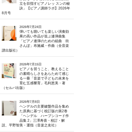
立を目指すピアノレッ スンの秘
訣」【ピアノ講師ラボ】2026年
8月号
2026年7月24日
弾いても聴いても楽しい演奏効
果の高い作品が並ぶ連弾曲集
「ピアノ連弾のための組曲 街
さんぽ」布施威・作曲（全音楽
譜出版社）
2026年7月15日
ピアノを習うこと、教えること
の素晴らしさをあらためて感じ
る一冊「音楽で子どもの未来を
育む五感響育」毛利恵美・著
（セルバ出版）
2026年7月8日
ヘンデルの主要鍵盤作品を集め
た原典に基づく校訂版の第2巻
「ヘンデル ハープシコード作
品集 2」三澤寿喜・校訂・解
説、平野智美・運指（音楽之友社）