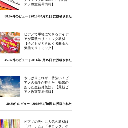
アノ教室業界情報】
58.5k件のビュー
|
2015年4月11日 に投稿された
ピアノで手軽にできるアイデ
アが満載のリトミック教材
【子どもがときめく名曲＆人
気曲でリトミック】
45.3k件のビュー
|
2014年6月15日 に投稿された
やっぱりこれが一番強い！ピ
アノの先生が答えた「効果の
あった生徒募集法」【最新ピ
アノ教室業界情報】
30.3k件のビュー
|
2015年1月9日 に投稿された
ピアノの先生に人気の教材は
「バーナム」「ギロック」そ