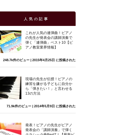
人気の記事
これが人気の連弾曲！ピアノ
の先生が発表会の講師演奏で
弾く「連弾曲」ベスト10【ピ
アノ教室業界情報】
248.7k件のビュー
|
2015年4月25日 に投稿された
現場の先生が伝授！ピアノの
練習を嫌がる子どもに自分か
ら「弾きたい！」と言わせる
13の方法
71.9k件のビュー
|
2014年5月9日 に投稿された
発表！ピアノの先生がピアノ
発表会の「講師演奏」で弾く
クラシック曲Best7！【最新ピ