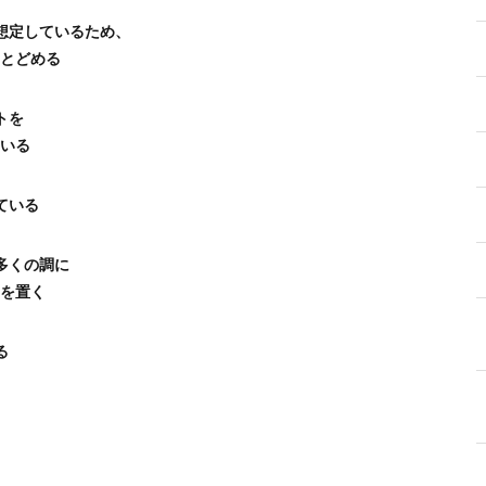
想定しているため、
とどめる
トを
いる
ている
多くの調に
を置く
る