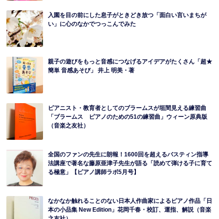
入園を目の前にした息子がときどき放つ「面白い言いまちが
い」に心のなかでつっこんでみた
親子の遊びをもっと音感につなげるアイデアがたくさん「超★
簡単 音感あそび」 井上 明美・著
ピアニスト・教育者としてのブラームスが垣間見える練習曲
「ブラームス ピアノのための51の練習曲」ウィーン原典版
（音楽之友社）
全国のファンの先生に朗報！1600回を超えるバスティン指導
法講座で著名な藤原亜津子先生が語る「読めて弾ける子に育て
る極意」【ピアノ講師ラボ5月号】
なかなか触れることのない日本人作曲家によるピアノ作品「日
本の小品集 New Edition」花岡千春・校訂、運指、解説（音楽
之友社）