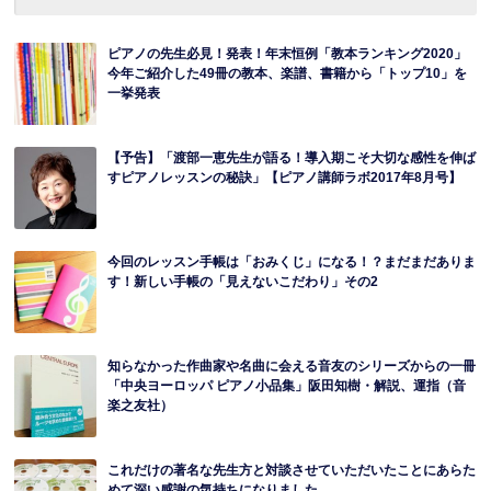
ピアノの先生必見！発表！年末恒例「教本ランキング2020」
今年ご紹介した49冊の教本、楽譜、書籍から「トップ10」を
一挙発表
【予告】「渡部一恵先生が語る！導入期こそ大切な感性を伸ば
すピアノレッスンの秘訣」【ピアノ講師ラボ2017年8月号】
今回のレッスン手帳は「おみくじ」になる！？まだまだありま
す！新しい手帳の「見えないこだわり」その2
知らなかった作曲家や名曲に会える音友のシリーズからの一冊
「中央ヨーロッパ ピアノ小品集」阪田知樹・解説、運指（音
楽之友社）
これだけの著名な先生方と対談させていただいたことにあらた
めて深い感謝の気持ちになりました