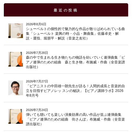
最近の投稿
2026年8月6日
シューベルトの個性的で魅力的な作品が散りばめられている曲
集「シューベルト 楽興の時・小品・舞曲集」佐藤卓史・解
説・運指、堀朋平・解説（音楽之友社）
2026年7月28日
森の中で生まれる生き物たちの物語を紡いでいく連弾曲集「ピ
アノ連弾のための組曲 森と生き物」布施威・作曲（全音楽譜
出版社）
2026年7月27日
「ピアニストの中田雄一朗先生が語る！人間的成長と音楽的自
立を目指すピアノレッ スンの秘訣」【ピアノ講師ラボ】2026
年8月号
2026年7月24日
弾いても聴いても楽しい演奏効果の高い作品が並ぶ連弾曲集
「ピアノ連弾のための組曲 街さんぽ」布施威・作曲（全音楽
譜出版社）