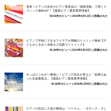
発表！ピアノの先生がピアノ発表会の「講師演奏」で弾くク
ラシック曲Best7！【最新ピアノ教室業界情報】
58.5k件のビュー
|
2015年4月11日 に投稿された
ピアノで手軽にできるアイデアが満載のリトミック教材【子
どもがときめく名曲＆人気曲でリトミック】
45.3k件のビュー
|
2014年6月15日 に投稿された
やっぱりこれが一番強い！ピアノの先生が答えた「効果のあ
った生徒募集法」【最新ピアノ教室業界情報】
30.3k件のビュー
|
2015年1月9日 に投稿された
ピアノの先生に人気の教材は「バーナム」「ギロック」そし