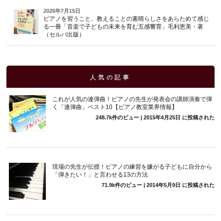
2026年7月15日
ピアノを習うこと、教えることの素晴らしさをあらためて感じ
る一冊「音楽で子どもの未来を育む五感響育」毛利恵美・著
（セルバ出版）
人気の記事
これが人気の連弾曲！ピアノの先生が発表会の講師演奏で弾
く「連弾曲」ベスト10【ピアノ教室業界情報】
248.7k件のビュー
|
2015年4月25日 に投稿された
現場の先生が伝授！ピアノの練習を嫌がる子どもに自分から
「弾きたい！」と言わせる13の方法
71.9k件のビュー
|
2014年5月9日 に投稿された