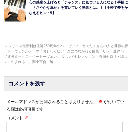
心の感度を上げると「チャンス」に気づける人になる！手帳に
「ささやかな幸せ」を書いていく効果とは…？【手帳で夢をか
なえるヒント5】
←
シリーズ最新刊は生誕250周年のベ
ピアノ一台でたくさんの人と世界の音
ートーヴェンがテーマ「おもしろピア
楽につながれる曲集「リレー連弾 ワー
ノ連弾ミックス～ベートーヴェン、ボ
ルドセレクション」春畑セロリ・編
→
ンに生まれる～」関小百合・編
コメントを残す
メールアドレスが公開されることはありません。
※
が付いてい
る欄は必須項目です
コメント
※