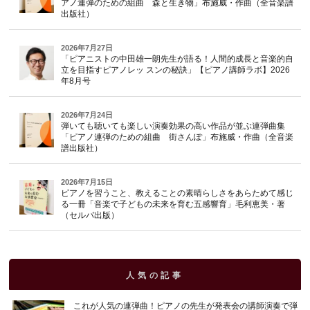
アノ連弾のための組曲 森と生き物」布施威・作曲（全音楽譜
出版社）
2026年7月27日
「ピアニストの中田雄一朗先生が語る！人間的成長と音楽的自
立を目指すピアノレッ スンの秘訣」【ピアノ講師ラボ】2026
年8月号
2026年7月24日
弾いても聴いても楽しい演奏効果の高い作品が並ぶ連弾曲集
「ピアノ連弾のための組曲 街さんぽ」布施威・作曲（全音楽
譜出版社）
2026年7月15日
ピアノを習うこと、教えることの素晴らしさをあらためて感じ
る一冊「音楽で子どもの未来を育む五感響育」毛利恵美・著
（セルバ出版）
人気の記事
これが人気の連弾曲！ピアノの先生が発表会の講師演奏で弾