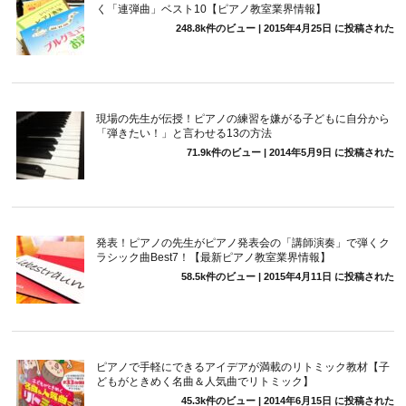
く「連弾曲」ベスト10【ピアノ教室業界情報】
248.8k件のビュー
|
2015年4月25日 に投稿された
現場の先生が伝授！ピアノの練習を嫌がる子どもに自分から
「弾きたい！」と言わせる13の方法
71.9k件のビュー
|
2014年5月9日 に投稿された
発表！ピアノの先生がピアノ発表会の「講師演奏」で弾くク
ラシック曲Best7！【最新ピアノ教室業界情報】
58.5k件のビュー
|
2015年4月11日 に投稿された
ピアノで手軽にできるアイデアが満載のリトミック教材【子
どもがときめく名曲＆人気曲でリトミック】
45.3k件のビュー
|
2014年6月15日 に投稿された