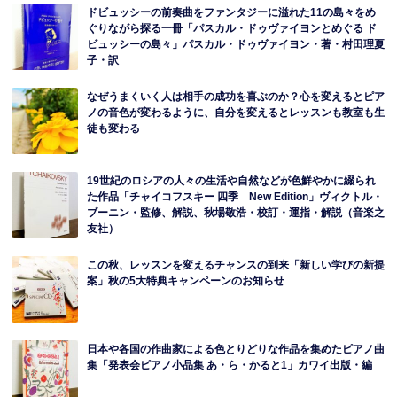
ドビュッシーの前奏曲をファンタジーに溢れた11の島々をめ
ぐりながら探る一冊「パスカル・ドゥヴァイヨンとめぐる ド
ビュッシーの島々」パスカル・ドゥヴァイヨン・著・村田理夏
子・訳
なぜうまくいく人は相手の成功を喜ぶのか？心を変えるとピア
ノの音色が変わるように、自分を変えるとレッスンも教室も生
徒も変わる
19世紀のロシアの人々の生活や自然などが色鮮やかに綴られ
た作品「チャイコフスキー 四季 New Edition」ヴィクトル・
ブーニン・監修、解説、秋場敬浩・校訂・運指・解説（音楽之
友社）
この秋、レッスンを変えるチャンスの到来「新しい学びの新提
案」秋の5大特典キャンペーンのお知らせ
日本や各国の作曲家による色とりどりな作品を集めたピアノ曲
集「発表会ピアノ小品集 あ・ら・かると1」カワイ出版・編