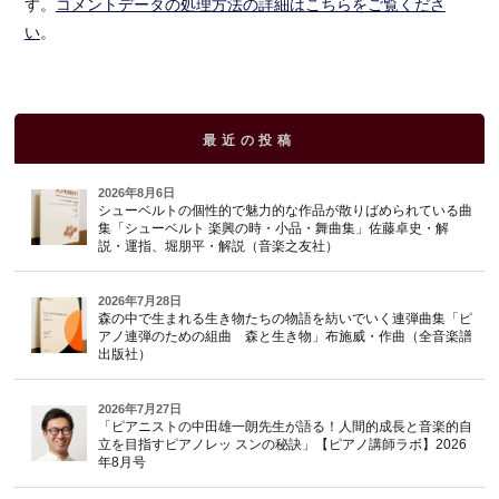
す。
コメントデータの処理方法の詳細はこちらをご覧くださ
い
。
最近の投稿
2026年8月6日
シューベルトの個性的で魅力的な作品が散りばめられている曲
集「シューベルト 楽興の時・小品・舞曲集」佐藤卓史・解
説・運指、堀朋平・解説（音楽之友社）
2026年7月28日
森の中で生まれる生き物たちの物語を紡いでいく連弾曲集「ピ
アノ連弾のための組曲 森と生き物」布施威・作曲（全音楽譜
出版社）
2026年7月27日
「ピアニストの中田雄一朗先生が語る！人間的成長と音楽的自
立を目指すピアノレッ スンの秘訣」【ピアノ講師ラボ】2026
年8月号