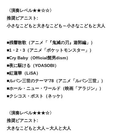
〈演奏レベル★★☆☆〉
推奨ピアニスト:
小さなこどもと大きなこども～小さなこどもと大人
■残響散歌（アニメ「『鬼滅の刃』遊郭編」）
■1・2・3（アニメ「ポケットモンスター」）
■Cry Baby（Official髭男dism）
■夜に駆ける（YOASOBI）
■紅蓮華（LiSA）
■ルパン三世のテーマ’78（アニメ「ルパン三世」）
■ホール・ニュー・ワールド（映画「アラジン」）
■クシコス・ポスト（ネッケ）
〈演奏レベル★★★☆〉
推奨ピアニスト:
大きなこどもと大人～大人と大人