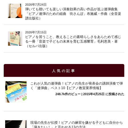
2026年7月24日
弾いても聴いても楽しい演奏効果の高い作品が並ぶ連弾曲集
「ピアノ連弾のための組曲 街さんぽ」布施威・作曲（全音楽
譜出版社）
2026年7月15日
ピアノを習うこと、教えることの素晴らしさをあらためて感じ
る一冊「音楽で子どもの未来を育む五感響育」毛利恵美・著
（セルバ出版）
人気の記事
これが人気の連弾曲！ピアノの先生が発表会の講師演奏で弾
く「連弾曲」ベスト10【ピアノ教室業界情報】
248.7k件のビュー
|
2015年4月25日 に投稿された
現場の先生が伝授！ピアノの練習を嫌がる子どもに自分から
「弾きたい！」と言わせる13の方法