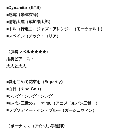
■Dynamite（BTS）
■感電（米津玄師）
■情熱大陸（葉加瀬太郎）
■トルコ行進曲～ジャズ・アレンジ～（モーツァルト）
■スペイン（チック・コリア）
〈演奏レベル★★★★〉
推奨ピアニスト:
大人と大人
■愛をこめて花束を（Superfly）
■白日（King Gnu）
■シング・シング・シング
■ルパン三世のテーマ ’80（アニメ「ルパン三世」）
■ラプソディー・イン・ブルー（ガーシュウィン）
〈ボーナススコア☆3人6手連弾〉