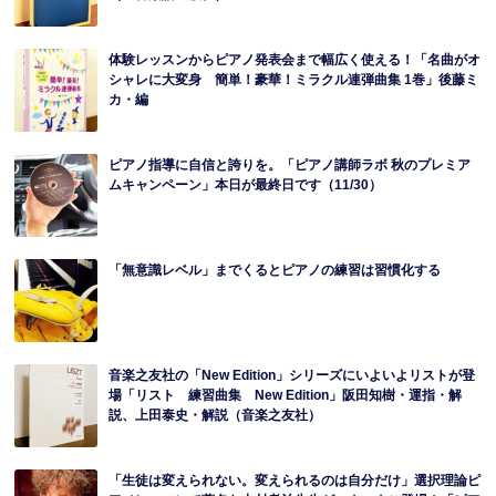
体験レッスンからピアノ発表会まで幅広く使える！「名曲がオ
シャレに大変身 簡単！豪華！ミラクル連弾曲集 1巻」後藤ミ
カ・編
ピアノ指導に自信と誇りを。「ピアノ講師ラボ 秋のプレミア
ムキャンペーン」本日が最終日です（11/30）
「無意識レベル」までくるとピアノの練習は習慣化する
音楽之友社の「New Edition」シリーズにいよいよリストが登
場「リスト 練習曲集 New Edition」阪田知樹・運指・解
説、上田泰史・解説（音楽之友社）
「生徒は変えられない。変えられるのは自分だけ」選択理論ピ