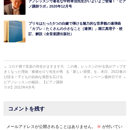
アノレッスンで著名な中村孝治先生がいよいよご登場！「ピア
ノ講師ラボ」2020年12月号
プリモはたった5つの白鍵で弾ける魅力的な世界観の連弾曲
「カプレ：たくさんの小さなこと［連弾］」堀江真理子・校
訂、解説（全音楽譜出版社）
←
コロナ禍で音楽の存在がますます大
この春、レッスンのやる気がアップす
きくなった理由「春畑セロリ先生が再
る「新しい習慣」を。本日、2022春の
び語る！子どもの自由な発想を広げる
キャンペーン最終日です
→
ピアノレッスンの秘訣」【ピアノ講師
ラボ】2022年4月号
コメントを残す
メールアドレスが公開されることはありません。
※
が付いてい