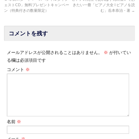
ェストCD」無料プレゼントキャンペー
きたい一冊「ピアノ大全 I ピアノを読
ン（特典付きの数量限定）
む」岳本恭治・著
→
コメントを残す
メールアドレスが公開されることはありません。
※
が付いてい
る欄は必須項目です
コメント
※
名前
※
メール
※