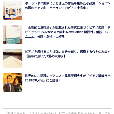
ポーランド作曲家による珠玉の作品を集めた小品集「ショパン
の国のピアノ曲 ポーランドのピアノ小品集」
「合理的な運指法」が記載された研究に基づくピアノ楽譜「ド
ビュッシー ベルガマスク組曲 New Edition 解説付」解説・G.
ムニエ、校訂・運指・山崎孝
ピアノを続けることは強い自分を創り、感謝する心を生み出す
【新年に届いた3通の年賀状】
世界的にご活躍のピアニスト黒田亜樹先生が「ピアノ講師ラボ
2019年8月号」にご登場！
←
本日スタート！「スペシャルダイジ
ピアノの先生であれば手元に置いてお