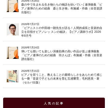
2026年7月28日
森の中で生まれる生き物たちの物語を紡いでいく連弾曲集「ピ
アノ連弾のための組曲 森と生き物」布施威・作曲（全音楽譜
出版社）
2026年7月27日
「ピアニストの中田雄一朗先生が語る！人間的成長と音楽的自
立を目指すピアノレッ スンの秘訣」【ピアノ講師ラボ】2026
年8月号
2026年7月24日
弾いても聴いても楽しい演奏効果の高い作品が並ぶ連弾曲集
「ピアノ連弾のための組曲 街さんぽ」布施威・作曲（全音楽
譜出版社）
2026年7月15日
ピアノを習うこと、教えることの素晴らしさをあらためて感じ
る一冊「音楽で子どもの未来を育む五感響育」毛利恵美・著
（セルバ出版）
人気の記事