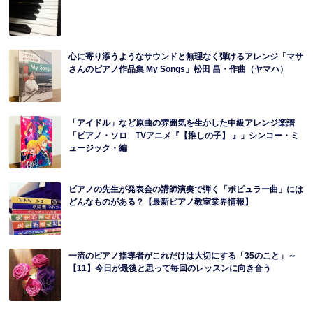
心に寄り添うようなサウンドと無理なく弾けるアレンジ「マサ
さんのピアノ作品集 My Songs」松田 昌・作曲（ヤマハ）
「アイドル」など原曲の雰囲気を生かした中級アレンジ楽譜
「ピアノ・ソロ TVアニメ『【推しの子】 』」シンコー・ミ
ュージック・編
ピアノの先生が発表会の講師演奏で弾く「ポピュラー曲」には
どんなものがある？【最新ピアノ教室業界情報】
一流のピアノ指導者がこれだけは大切にする「35のこと」～
【11】今日が最後と思って毎回のレッスンに向き合う