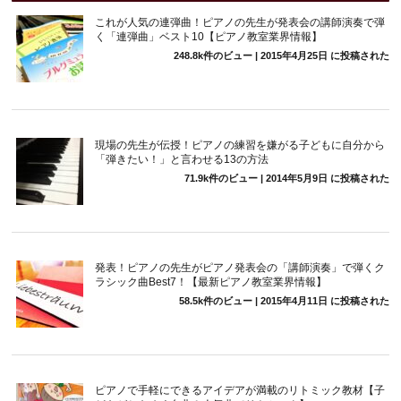
これが人気の連弾曲！ピアノの先生が発表会の講師演奏で弾
く「連弾曲」ベスト10【ピアノ教室業界情報】
248.8k件のビュー
|
2015年4月25日 に投稿された
現場の先生が伝授！ピアノの練習を嫌がる子どもに自分から
「弾きたい！」と言わせる13の方法
71.9k件のビュー
|
2014年5月9日 に投稿された
発表！ピアノの先生がピアノ発表会の「講師演奏」で弾くク
ラシック曲Best7！【最新ピアノ教室業界情報】
58.5k件のビュー
|
2015年4月11日 に投稿された
ピアノで手軽にできるアイデアが満載のリトミック教材【子