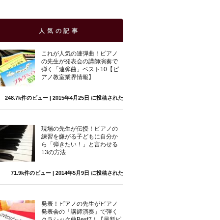
人気の記事
これが人気の連弾曲！ピアノ
の先生が発表会の講師演奏で
弾く「連弾曲」ベスト10【ピ
アノ教室業界情報】
248.7k件のビュー
|
2015年4月25日 に投稿された
現場の先生が伝授！ピアノの
練習を嫌がる子どもに自分か
ら「弾きたい！」と言わせる
13の方法
71.9k件のビュー
|
2014年5月9日 に投稿された
発表！ピアノの先生がピアノ
発表会の「講師演奏」で弾く
クラシック曲Best7！【最新ピ