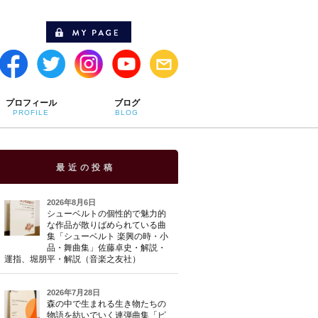
プロフィール
ブログ
PROFILE
BLOG
最近の投稿
2026年8月6日
シューベルトの個性的で魅力的
な作品が散りばめられている曲
集「シューベルト 楽興の時・小
品・舞曲集」佐藤卓史・解説・
運指、堀朋平・解説（音楽之友社）
2026年7月28日
森の中で生まれる生き物たちの
物語を紡いでいく連弾曲集「ピ