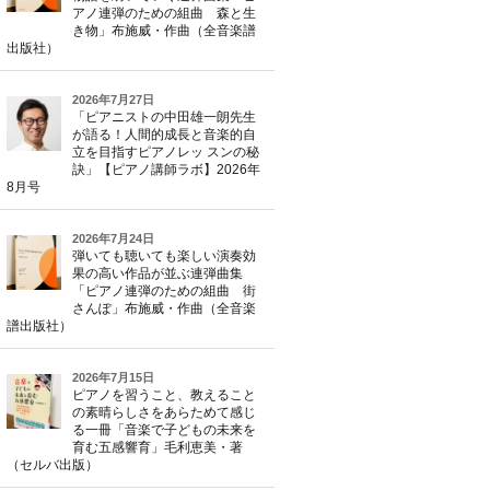
アノ連弾のための組曲 森と生
き物」布施威・作曲（全音楽譜
出版社）
2026年7月27日
「ピアニストの中田雄一朗先生
が語る！人間的成長と音楽的自
立を目指すピアノレッ スンの秘
訣」【ピアノ講師ラボ】2026年
8月号
2026年7月24日
弾いても聴いても楽しい演奏効
果の高い作品が並ぶ連弾曲集
「ピアノ連弾のための組曲 街
さんぽ」布施威・作曲（全音楽
譜出版社）
2026年7月15日
ピアノを習うこと、教えること
の素晴らしさをあらためて感じ
る一冊「音楽で子どもの未来を
育む五感響育」毛利恵美・著
（セルバ出版）