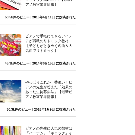
アノ教室業界情報】
58.5k件のビュー
|
2015年4月11日 に投稿された
ピアノで手軽にできるアイデ
アが満載のリトミック教材
【子どもがときめく名曲＆人
気曲でリトミック】
45.3k件のビュー
|
2014年6月15日 に投稿された
やっぱりこれが一番強い！ピ
アノの先生が答えた「効果の
あった生徒募集法」【最新ピ
アノ教室業界情報】
30.3k件のビュー
|
2015年1月9日 に投稿された
ピアノの先生に人気の教材は
「バーナム」「ギロック」そ