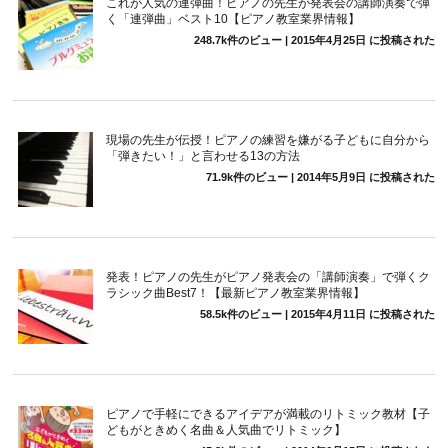
これが人気の連弾曲！ピアノの先生が発表会の講師演奏で弾
く「連弾曲」ベスト10【ピアノ教室業界情報】
248.7k件のビュー
|
2015年4月25日 に投稿された
現場の先生が伝授！ピアノの練習を嫌がる子どもに自分から
「弾きたい！」と言わせる13の方法
71.9k件のビュー
|
2014年5月9日 に投稿された
発表！ピアノの先生がピアノ発表会の「講師演奏」で弾くク
ラシック曲Best7！【最新ピアノ教室業界情報】
58.5k件のビュー
|
2015年4月11日 に投稿された
ピアノで手軽にできるアイデアが満載のリトミック教材【子
どもがときめく名曲＆人気曲でリトミック】