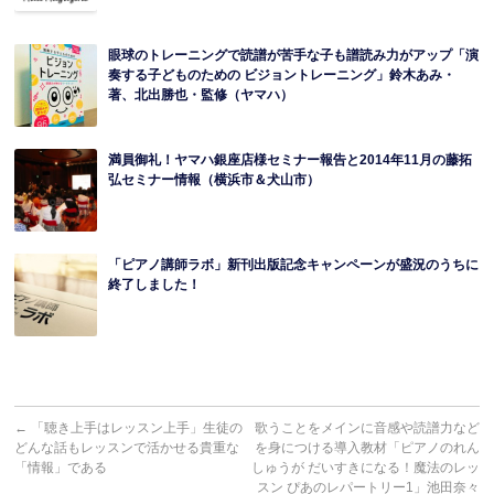
眼球のトレーニングで読譜が苦手な子も譜読み力がアップ「演
奏する子どものための ビジョントレーニング」鈴木あみ・
著、北出勝也・監修（ヤマハ）
満員御礼！ヤマハ銀座店様セミナー報告と2014年11月の藤拓
弘セミナー情報（横浜市＆犬山市）
「ピアノ講師ラボ」新刊出版記念キャンペーンが盛況のうちに
終了しました！
←
「聴き上手はレッスン上手」生徒の
歌うことをメインに音感や読譜力など
どんな話もレッスンで活かせる貴重な
を身につける導入教材「ピアノのれん
「情報」である
しゅうが だいすきになる！魔法のレッ
スン ぴあのレパートリー1」池田奈々