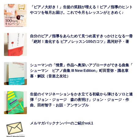
「ピアノ大好き！」生徒の笑顔が増える！ピアノ指導のヒント
やコツを毎月お届け。これで今月もレッスンがときめく♪
自分のピアノ指導をあらためて見つめ直すきっかけとなる一冊
「絶対！進化する ピアノレッスン100のコツ」黒河好子・著
シューマンの「情景」作品へ奥深いアプローチができる曲集「
シューマン ピアノ曲集 III New Edition」町田育弥・識名章
喜・解説（音楽之友社）
生徒のイマジネーションをかき立てる初級から弾けるソロと連
弾「ジョン・ジョージ 森の夜明け」ジョン・ジョージ・作
曲、田村智子・お話・アンサンブル
メルマガバックナンバーのご紹介vol.1