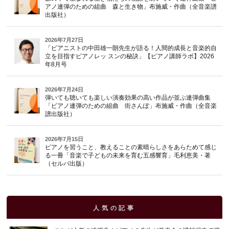
アノ連弾のための組曲 森と生き物」布施威・作曲（全音楽譜
出版社）
2026年7月27日
「ピアニストの中田雄一朗先生が語る！人間的成長と音楽的自
立を目指すピアノレッ スンの秘訣」【ピアノ講師ラボ】2026
年8月号
2026年7月24日
弾いても聴いても楽しい演奏効果の高い作品が並ぶ連弾曲集
「ピアノ連弾のための組曲 街さんぽ」布施威・作曲（全音楽
譜出版社）
2026年7月15日
ピアノを習うこと、教えることの素晴らしさをあらためて感じ
る一冊「音楽で子どもの未来を育む五感響育」毛利恵美・著
（セルバ出版）
人気の記事