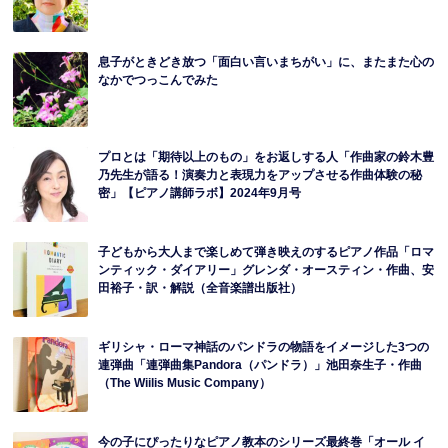
息子がときどき放つ「面白い言いまちがい」に、またまた心の
なかでつっこんでみた
プロとは「期待以上のもの」をお返しする人「作曲家の鈴木豊
乃先生が語る！演奏力と表現力をアップさせる作曲体験の秘
密」【ピアノ講師ラボ】2024年9月号
子どもから大人まで楽しめて弾き映えのするピアノ作品「ロマ
ンティック・ダイアリー」グレンダ・オースティン・作曲、安
田裕子・訳・解説（全音楽譜出版社）
ギリシャ・ローマ神話のパンドラの物語をイメージした3つの
連弾曲「連弾曲集Pandora（パンドラ）」池田奈生子・作曲
（The Wiilis Music Company）
今の子にぴったりなピアノ教本のシリーズ最終巻「オール イ