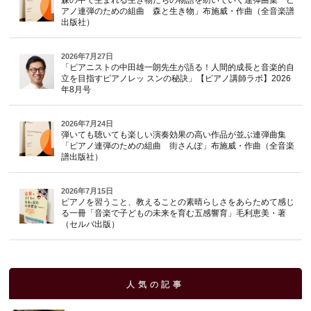
森の中で生まれる生き物たちの物語を紡いでいく連弾曲集「ピ
アノ連弾のための組曲 森と生き物」布施威・作曲（全音楽譜
出版社）
2026年7月27日
「ピアニストの中田雄一朗先生が語る！人間的成長と音楽的自
立を目指すピアノレッ スンの秘訣」【ピアノ講師ラボ】2026
年8月号
2026年7月24日
弾いても聴いても楽しい演奏効果の高い作品が並ぶ連弾曲集
「ピアノ連弾のための組曲 街さんぽ」布施威・作曲（全音楽
譜出版社）
2026年7月15日
ピアノを習うこと、教えることの素晴らしさをあらためて感じ
る一冊「音楽で子どもの未来を育む五感響育」毛利恵美・著
（セルバ出版）
人気の記事