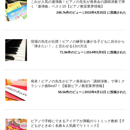
これが人気の連弾曲！ピアノの先生が発表会の講師演奏で弾
く「連弾曲」ベスト10【ピアノ教室業界情報】
248.7k件のビュー
|
2015年4月25日 に投稿された
現場の先生が伝授！ピアノの練習を嫌がる子どもに自分から
「弾きたい！」と言わせる13の方法
71.9k件のビュー
|
2014年5月9日 に投稿された
発表！ピアノの先生がピアノ発表会の「講師演奏」で弾くク
ラシック曲Best7！【最新ピアノ教室業界情報】
58.5k件のビュー
|
2015年4月11日 に投稿された
ピアノで手軽にできるアイデアが満載のリトミック教材【子
どもがときめく名曲＆人気曲でリトミック】