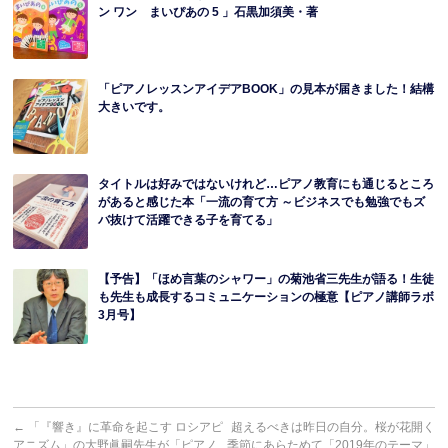
ン ワン まいぴあの 5 」石黒加須美・著
「ピアノレッスンアイデアBOOK」の見本が届きました！結構
大きいです。
タイトルは好みではないけれど…ピアノ教育にも通じるところ
があると感じた本「一流の育て方 ～ビジネスでも勉強でもズ
バ抜けて活躍できる子を育てる」
【予告】「ほめ言葉のシャワー」の菊池省三先生が語る！生徒
も先生も成長するコミュニケーションの極意【ピアノ講師ラボ
3月号】
←
「『響き』に革命を起こす ロシアピ
超えるべきは昨日の自分。桜が花開く
アニズム」の大野眞嗣先生が「ピアノ
季節にあらためて「2019年のテーマ」