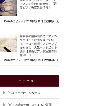
確定申告から見えてきた「ピ
アノの先生のお金事情」【最
新ピアノ教室業界情報】
23.6k件のビュー
|
2015年8月22日 に投稿された
発表会の講師演奏でピアノの
先生はこんな曲を弾いてい
る！ソロ・連弾・アンサンブ
ルを含む「人気ベスト10」を
発表【最新ピアノ教室業界情
報2016】
23.6k件のビュー
|
2016年9月23日 に投稿された
カテゴリー
「ちょっとだけ」シリーズ
「ピアノ講師ラボ」よくあるご質問