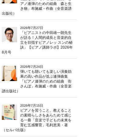
アノ連弾のための組曲 森と生
き物」布施威・作曲（全音楽譜
出版社）
2026年7月27日
「ピアニストの中田雄一朗先生
が語る！人間的成長と音楽的自
立を目指すピアノレッ スンの秘
訣」【ピアノ講師ラボ】2026年
8月号
2026年7月24日
弾いても聴いても楽しい演奏効
果の高い作品が並ぶ連弾曲集
「ピアノ連弾のための組曲 街
さんぽ」布施威・作曲（全音楽
譜出版社）
2026年7月15日
ピアノを習うこと、教えること
の素晴らしさをあらためて感じ
る一冊「音楽で子どもの未来を
育む五感響育」毛利恵美・著
（セルバ出版）