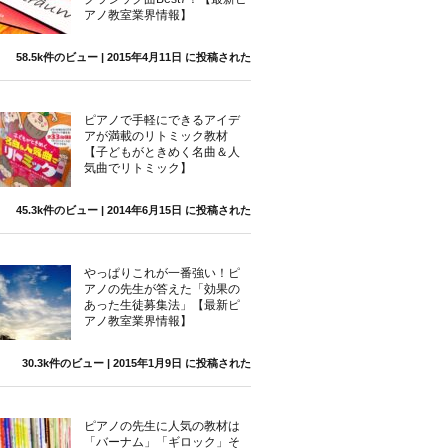
アノ教室業界情報】
58.5k件のビュー
|
2015年4月11日 に投稿された
ピアノで手軽にできるアイデ
アが満載のリトミック教材
【子どもがときめく名曲＆人
気曲でリトミック】
45.3k件のビュー
|
2014年6月15日 に投稿された
やっぱりこれが一番強い！ピ
アノの先生が答えた「効果の
あった生徒募集法」【最新ピ
アノ教室業界情報】
30.3k件のビュー
|
2015年1月9日 に投稿された
ピアノの先生に人気の教材は
「バーナム」「ギロック」そ