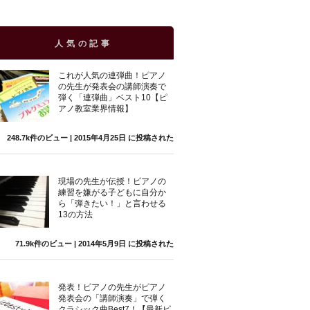
人気の記事
これが人気の連弾曲！ピアノ
の先生が発表会の講師演奏で
弾く「連弾曲」ベスト10【ピ
アノ教室業界情報】
248.7k件のビュー
|
2015年4月25日 に投稿された
現場の先生が伝授！ピアノの
練習を嫌がる子どもに自分か
ら「弾きたい！」と言わせる
13の方法
71.9k件のビュー
|
2014年5月9日 に投稿された
発表！ピアノの先生がピアノ
発表会の「講師演奏」で弾く
クラシック曲Best7！【最新ピ