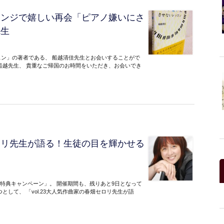
ウンジで嬉しい再会「ピアノ嫌いにさ
先生
ン」の著者である、 船越清佳先生とお会いすることがで
船越先生、 貴重なご帰国のお時間をいただき、お会いでき
ロリ先生が語る！生徒の目を輝かせる
大特典キャンペーン」。 開催期間も、残りあと9日となって
して、 「vol.23大人気作曲家の春畑セロリ先生が語