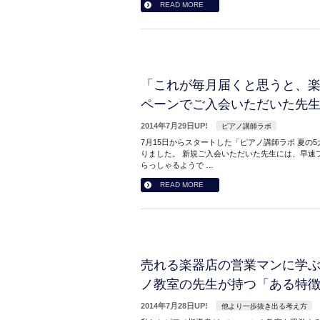
READ MORE
「これが毎月届くと思うと、
ペーンでご入会いただいた先
2014年7月29日UP!
ピアノ講師ラボ
7月15日からスタートした「ピアノ講師ラボ 夏の
りました。 新規ご入会いただいた先生には、早速
らっしゃるようで …
READ MORE
売れる楽器店の営業マンに学
ノ教室の先生が持つ「ある特
2014年7月28日UP!
他より一歩抜き出る考え方