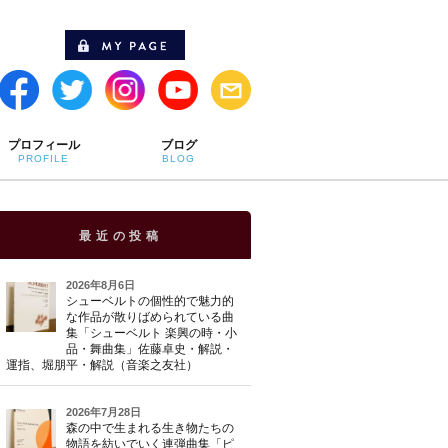
プロフィール
ブログ
PROFILE
BLOG
最近の投稿
2026年8月6日
シューベルトの個性的で魅力的
な作品が散りばめられている曲
集「シューベルト 楽興の時・小
品・舞曲集」佐藤卓史・解説・
運指、堀朋平・解説（音楽之友社）
2026年7月28日
森の中で生まれる生き物たちの
物語を紡いでいく連弾曲集「ピ