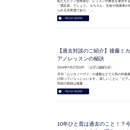
私たちピアノ指導者が、レッスンや教室を運営する
「満足度」でしょう。 もちろん、生徒や保護者が
られる充実感であり、 …
READ MORE
【過去対談のご紹介】後藤ミ
アノレッスンの秘訣
2014年7月27日UP!
ピアノ講師ラボ
月刊「ムジカノーヴァ」の連載などで人気の作曲家
び回っていらっしゃいます。 嬉しいことに「ピアノ
対談の収録は後藤 …
READ MORE
10年ひと昔は過去のこと！？