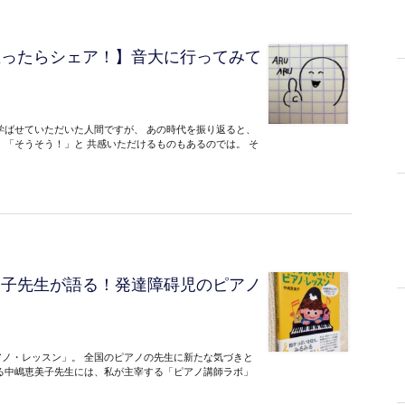
思ったらシェア！】音大に行ってみて
学ばせていただいた人間ですが、 あの時代を振り返ると、
、「そうそう！」と 共感いただけるものもあるのでは。 そ
美子先生が語る！発達障碍児のピアノ
ノ・レッスン」。 全国のピアノの先生に新たな気づきと
る中嶋恵美子先生には、私が主宰する「ピアノ講師ラボ」