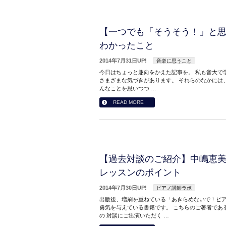
【一つでも「そうそう！」と
わかったこと
2014年7月31日UP!
音楽に思うこと
今日はちょっと趣向をかえた記事を。 私も音大で
さまざまな気づきがあります。 それらのなかには
んなことを思いつつ …
READ MORE
【過去対談のご紹介】中嶋恵
レッスンのポイント
2014年7月30日UP!
ピアノ講師ラボ
出版後、増刷を重ねている「あきらめないで！ピア
勇気を与えている書籍です。 こちらのご著者であ
の 対談にご出演いただく …