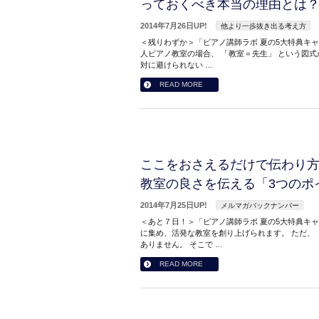
っておくべき本当の理由とは
2014年7月26日UP!
他より一歩抜き出る考え方
＜残りわずか＞「ピアノ講師ラボ 夏の5大特典キ
人ピアノ教室の場合、 「教室＝先生」 という図
対に避けられない …
READ MORE
ここをおさえるだけで伝わり
教室の良さを伝える「3つのポ
2014年7月25日UP!
メルマガバックナンバー
＜あと７日！＞「ピアノ講師ラボ 夏の5大特典キ
に集め、活発な教室を創り上げられます。 ただ、
ありません。 そこで …
READ MORE