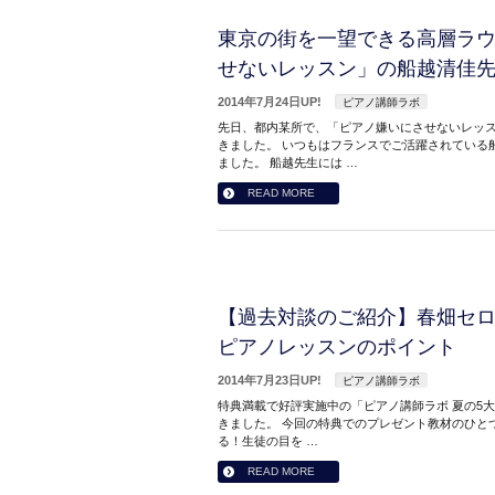
東京の街を一望できる高層ラ
せないレッスン」の船越清佳
2014年7月24日UP!
ピアノ講師ラボ
先日、都内某所で、「ピアノ嫌いにさせないレッス
きました。 いつもはフランスでご活躍されている
ました。 船越先生には …
READ MORE
【過去対談のご紹介】春畑セ
ピアノレッスンのポイント
2014年7月23日UP!
ピアノ講師ラボ
特典満載で好評実施中の「ピアノ講師ラボ 夏の5
きました。 今回の特典でのプレゼント教材のひとつと
る！生徒の目を …
READ MORE