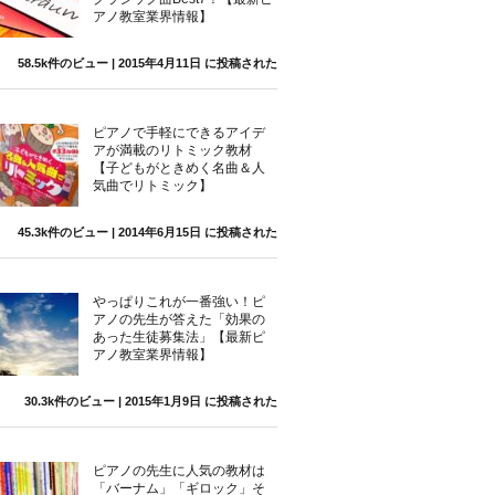
アノ教室業界情報】
58.5k件のビュー
|
2015年4月11日 に投稿された
ピアノで手軽にできるアイデ
アが満載のリトミック教材
【子どもがときめく名曲＆人
気曲でリトミック】
45.3k件のビュー
|
2014年6月15日 に投稿された
やっぱりこれが一番強い！ピ
アノの先生が答えた「効果の
あった生徒募集法」【最新ピ
アノ教室業界情報】
30.3k件のビュー
|
2015年1月9日 に投稿された
ピアノの先生に人気の教材は
「バーナム」「ギロック」そ