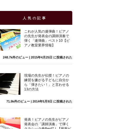
人気の記事
これが人気の連弾曲！ピアノ
の先生が発表会の講師演奏で
弾く「連弾曲」ベスト10【ピ
アノ教室業界情報】
248.7k件のビュー
|
2015年4月25日 に投稿された
現場の先生が伝授！ピアノの
練習を嫌がる子どもに自分か
ら「弾きたい！」と言わせる
13の方法
71.9k件のビュー
|
2014年5月9日 に投稿された
発表！ピアノの先生がピアノ
発表会の「講師演奏」で弾く
クラシック曲Best7！【最新ピ