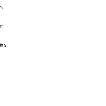
て、
に、
務を