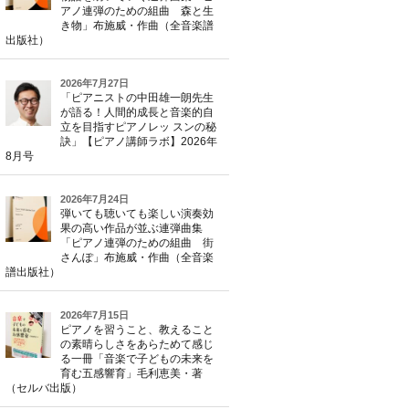
アノ連弾のための組曲 森と生
き物」布施威・作曲（全音楽譜
出版社）
2026年7月27日
「ピアニストの中田雄一朗先生
が語る！人間的成長と音楽的自
立を目指すピアノレッ スンの秘
訣」【ピアノ講師ラボ】2026年
8月号
2026年7月24日
弾いても聴いても楽しい演奏効
果の高い作品が並ぶ連弾曲集
「ピアノ連弾のための組曲 街
さんぽ」布施威・作曲（全音楽
譜出版社）
2026年7月15日
ピアノを習うこと、教えること
の素晴らしさをあらためて感じ
る一冊「音楽で子どもの未来を
育む五感響育」毛利恵美・著
（セルバ出版）