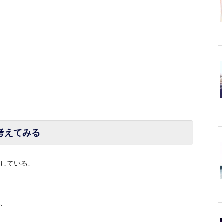
考えてみる
している、
、