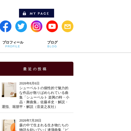
プロフィール
ブログ
PROFILE
BLOG
最近の投稿
2026年8月6日
シューベルトの個性的で魅力的
な作品が散りばめられている曲
集「シューベルト 楽興の時・小
品・舞曲集」佐藤卓史・解説・
運指、堀朋平・解説（音楽之友社）
2026年7月28日
森の中で生まれる生き物たちの
物語を紡いでいく連弾曲集「ピ