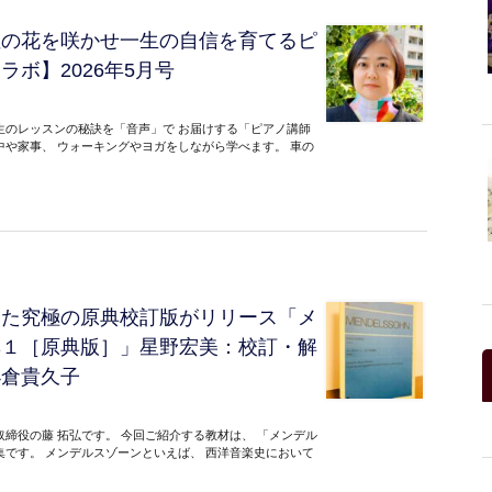
性の花を咲かせ一生の自信を育てるピ
ボ】2026年5月号
生のレッスンの秘訣を「音声」で お届けする「ピアノ講師
中や家事、 ウォーキングやヨガをしながら学べます。 車の
った究極の原典校訂版がリリース「メ
集１［原典版］」星野宏美：校訂・解
小倉貴久子
締役の藤 拓弘です。 今回ご紹介する教材は、 「メンデル
集です。 メンデルスゾーンといえば、 西洋音楽史において