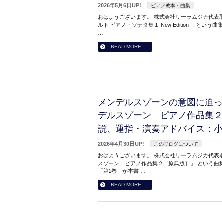
2026年5月6日UP!
ピアノ教本・曲集
おはようございます。 株式会社リーラムジカ代表取
ルト ピアノ・ソナタ集１ New Edition」 と
…
READ MORE
メンデルスゾーンの意図に迫っ
デルスゾーン ピアノ作品集
説、運指・演奏アドバイス：
2026年4月30日UP!
このブログについて
おはようございます。 株式会社リーラムジカ代表取
スゾーン ピアノ作品集２［原典版］」 という曲
「第2巻」が本書 …
READ MORE