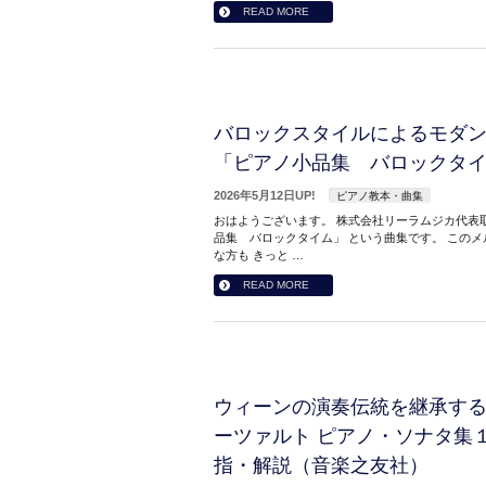
READ MORE
バロックスタイルによるモダン
「ピアノ小品集 バロックタ
2026年5月12日UP!
ピアノ教本・曲集
おはようございます。 株式会社リーラムジカ代表取
品集 バロックタイム」 という曲集です。 この
な方も きっと …
READ MORE
ウィーンの演奏伝統を継承す
ーツァルト ピアノ・ソナタ集１ N
指・解説（音楽之友社）