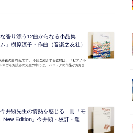
な香り漂う12曲からなる小品集
イム」樹原涼子・作曲（音楽之友社）
締役の藤 拓弘です。 今回ご紹介する教材は、 「ピアノ小
メルマガをお読みの先生の中には、 バロックの作品がお好き
る今井顕先生の情熱を感じる一冊「モ
ew Edition」今井顕・校訂・運