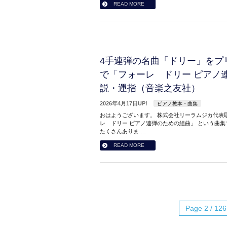
READ MORE
4手連弾の名曲「ドリー」をプ
で「フォーレ ドリー ピアノ
説・運指（音楽之友社）
2026年4月17日UP!
ピアノ教本・曲集
おはようございます。 株式会社リーラムジカ代表取
レ ドリー ピアノ連弾のための組曲」 という曲集
たくさんありま …
READ MORE
Page 2 / 126