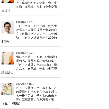
アノ連弾のための組曲 森と生
き物」布施威・作曲（全音楽譜
出版社）
2026年7月27日
「ピアニストの中田雄一朗先生
が語る！人間的成長と音楽的自
立を目指すピアノレッ スンの秘
訣」【ピアノ講師ラボ】2026年
8月号
2026年7月24日
弾いても聴いても楽しい演奏効
果の高い作品が並ぶ連弾曲集
「ピアノ連弾のための組曲 街
さんぽ」布施威・作曲（全音楽
譜出版社）
2026年7月15日
ピアノを習うこと、教えること
の素晴らしさをあらためて感じ
る一冊「音楽で子どもの未来を
育む五感響育」毛利恵美・著
（セルバ出版）