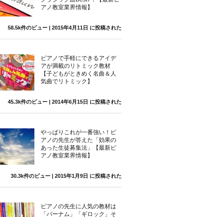
アノ教室業界情報】
58.5k件のビュー
|
2015年4月11日 に投稿された
ピアノで手軽にできるアイデ
アが満載のリトミック教材
【子どもがときめく名曲＆人
気曲でリトミック】
45.3k件のビュー
|
2014年6月15日 に投稿された
やっぱりこれが一番強い！ピ
アノの先生が答えた「効果の
あった生徒募集法」【最新ピ
アノ教室業界情報】
30.3k件のビュー
|
2015年1月9日 に投稿された
ピアノの先生に人気の教材は
「バーナム」「ギロック」そ