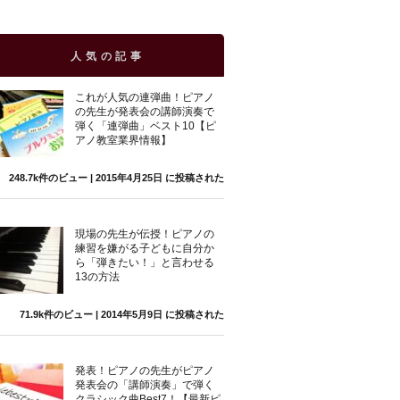
人気の記事
これが人気の連弾曲！ピアノ
の先生が発表会の講師演奏で
弾く「連弾曲」ベスト10【ピ
アノ教室業界情報】
248.7k件のビュー
|
2015年4月25日 に投稿された
現場の先生が伝授！ピアノの
練習を嫌がる子どもに自分か
ら「弾きたい！」と言わせる
13の方法
71.9k件のビュー
|
2014年5月9日 に投稿された
発表！ピアノの先生がピアノ
発表会の「講師演奏」で弾く
クラシック曲Best7！【最新ピ