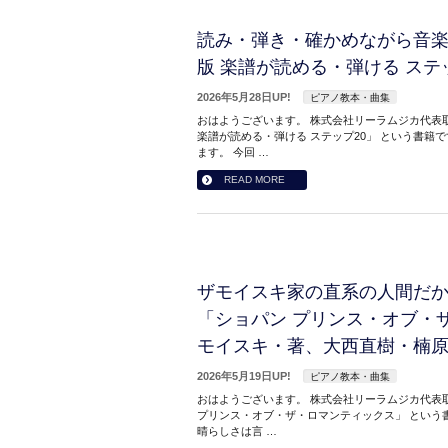
読み・弾き・確かめながら音
版 楽譜が読める・弾ける ステ
2026年5月28日UP!
ピアノ教本・曲集
おはようございます。 株式会社リーラムジカ代表取
楽譜が読める・弾ける ステップ20」 という書籍
ます。 今回 …
READ MORE
ザモイスキ家の直系の人間だ
「ショパン プリンス・オブ・
モイスキ・著、大西直樹・楠
2026年5月19日UP!
ピアノ教本・曲集
おはようございます。 株式会社リーラムジカ代表取
プリンス・オブ・ザ・ロマンティックス」 という
晴らしさは言 …