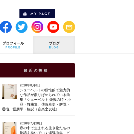
プロフィール
ブログ
PROFILE
BLOG
最近の投稿
2026年8月6日
シューベルトの個性的で魅力的
な作品が散りばめられている曲
集「シューベルト 楽興の時・小
品・舞曲集」佐藤卓史・解説・
運指、堀朋平・解説（音楽之友社）
2026年7月28日
森の中で生まれる生き物たちの
物語を紡いでいく連弾曲集「ピ