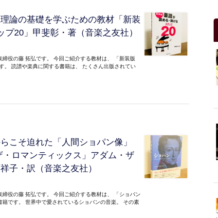
楽理論の基礎を学ぶための教材「新装
ップ20」甲斐彰・著（音楽之友社）
締役の藤 拓弘です。 今回ご紹介する教材は、 「新装版
です。 読譜や楽典に関する書籍は、 たくさん出版されてい
からこそ迫れた「人間ショパン像」
ザ・ロマンティックス」アダム・ザ
原祥子・訳（音楽之友社）
締役の藤 拓弘です。 今回ご紹介する教材は、 「ショパン
書籍です。 世界中で愛されているショパンの音楽。 その素