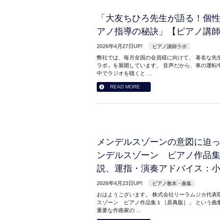
「大友ちひろ先生が語る！個
アノ指導の秘訣」【ピアノ講師ラ
2026年4月27日UP!
ピアノ講師ラボ
弊社では、毎月全国の会員様に向けて、 著名な先
ラボ」を展開しています。 音声だから、車の運転
中でラジオを聴くと …
READ MORE
メンデルスゾーンの意図に迫
ンデルスゾーン ピアノ作品
説、運指・演奏アドバイス：
2026年4月23日UP!
ピアノ教本・曲集
おはようございます。 株式会社リーラムジカ代表取
スゾーン ピアノ作品集１［原典版］」 という曲
重要な作曲家の …