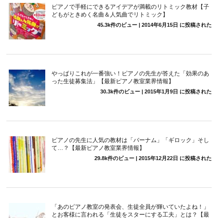
ピアノで手軽にできるアイデアが満載のリトミック教材【子
どもがときめく名曲＆人気曲でリトミック】
45.3k件のビュー
|
2014年6月15日 に投稿された
やっぱりこれが一番強い！ピアノの先生が答えた「効果のあ
った生徒募集法」【最新ピアノ教室業界情報】
30.3k件のビュー
|
2015年1月9日 に投稿された
ピアノの先生に人気の教材は「バーナム」「ギロック」そし
て…？【最新ピアノ教室業界情報】
29.8k件のビュー
|
2015年12月22日 に投稿された
「あのピアノ教室の発表会、生徒全員が輝いていたよね！」
とお客様に言われる「生徒をスターにする工夫」とは？【最