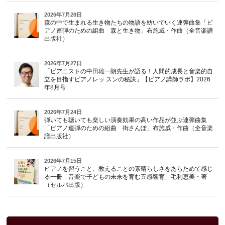
2026年7月28日
森の中で生まれる生き物たちの物語を紡いでいく連弾曲集「ピ
アノ連弾のための組曲 森と生き物」布施威・作曲（全音楽譜
出版社）
2026年7月27日
「ピアニストの中田雄一朗先生が語る！人間的成長と音楽的自
立を目指すピアノレッ スンの秘訣」【ピアノ講師ラボ】2026
年8月号
2026年7月24日
弾いても聴いても楽しい演奏効果の高い作品が並ぶ連弾曲集
「ピアノ連弾のための組曲 街さんぽ」布施威・作曲（全音楽
譜出版社）
2026年7月15日
ピアノを習うこと、教えることの素晴らしさをあらためて感じ
る一冊「音楽で子どもの未来を育む五感響育」毛利恵美・著
（セルバ出版）