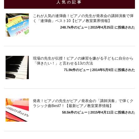
人気の記事
これが人気の連弾曲！ピアノの先生が発表会の講師演奏で弾
く「連弾曲」ベスト10【ピアノ教室業界情報】
248.7k件のビュー
|
2015年4月25日 に投稿された
現場の先生が伝授！ピアノの練習を嫌がる子どもに自分から
「弾きたい！」と言わせる13の方法
71.9k件のビュー
|
2014年5月9日 に投稿された
発表！ピアノの先生がピアノ発表会の「講師演奏」で弾くク
ラシック曲Best7！【最新ピアノ教室業界情報】
58.5k件のビュー
|
2015年4月11日 に投稿された