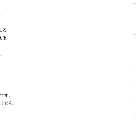
、
こる
える
。
です。
ません。