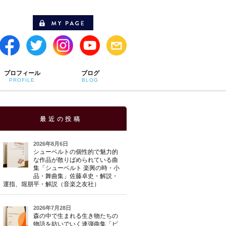
プロフィール
ブログ
PROFILE
BLOG
最近の投稿
2026年8月6日
シューベルトの個性的で魅力的
な作品が散りばめられている曲
集「シューベルト 楽興の時・小
品・舞曲集」佐藤卓史・解説・
運指、堀朋平・解説（音楽之友社）
2026年7月28日
森の中で生まれる生き物たちの
物語を紡いでいく連弾曲集「ピ