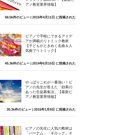
アノ教室業界情報】
58.5k件のビュー
|
2015年4月11日 に投稿された
ピアノで手軽にできるアイデ
アが満載のリトミック教材
【子どもがときめく名曲＆人
気曲でリトミック】
45.3k件のビュー
|
2014年6月15日 に投稿された
やっぱりこれが一番強い！ピ
アノの先生が答えた「効果の
あった生徒募集法」【最新ピ
アノ教室業界情報】
30.3k件のビュー
|
2015年1月9日 に投稿された
ピアノの先生に人気の教材は
「バーナム」「ギロック」そ