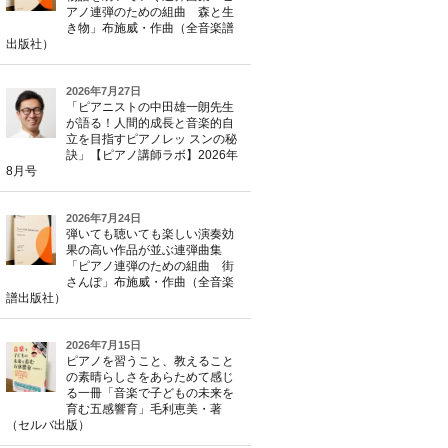
アノ連弾のための組曲 森と生
き物」布施威・作曲（全音楽譜
出版社）
2026年7月27日
「ピアニストの中田雄一朗先生
が語る！人間的成長と音楽的自
立を目指すピアノレッ スンの秘
訣」【ピアノ講師ラボ】2026年
8月号
2026年7月24日
弾いても聴いても楽しい演奏効
果の高い作品が並ぶ連弾曲集
「ピアノ連弾のための組曲 街
さんぽ」布施威・作曲（全音楽
譜出版社）
2026年7月15日
ピアノを習うこと、教えること
の素晴らしさをあらためて感じ
る一冊「音楽で子どもの未来を
育む五感響育」毛利恵美・著
（セルバ出版）