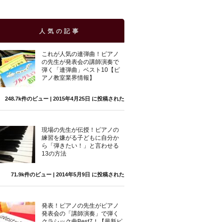
人気の記事
これが人気の連弾曲！ピアノ
の先生が発表会の講師演奏で
弾く「連弾曲」ベスト10【ピ
アノ教室業界情報】
248.7k件のビュー
|
2015年4月25日 に投稿された
現場の先生が伝授！ピアノの
練習を嫌がる子どもに自分か
ら「弾きたい！」と言わせる
13の方法
71.9k件のビュー
|
2014年5月9日 に投稿された
発表！ピアノの先生がピアノ
発表会の「講師演奏」で弾く
クラシック曲Best7！【最新ピ