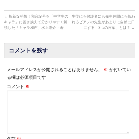
←
斬新な発想！和音記号を「中学生の
生徒にも保護者にも先生仲間にも慕わ
キャラ」に置き換えて分かりやすく解
れるピアノの先生があまりに自然に口
説した「キャラ和声」水上浩介・著
にする「3つの言葉」とは？
→
コメントを残す
メールアドレスが公開されることはありません。
※
が付いてい
る欄は必須項目です
コメント
※
名前
※