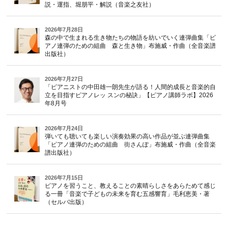
説・運指、堀朋平・解説（音楽之友社）
2026年7月28日
森の中で生まれる生き物たちの物語を紡いでいく連弾曲集「ピ
アノ連弾のための組曲 森と生き物」布施威・作曲（全音楽譜
出版社）
2026年7月27日
「ピアニストの中田雄一朗先生が語る！人間的成長と音楽的自
立を目指すピアノレッ スンの秘訣」【ピアノ講師ラボ】2026
年8月号
2026年7月24日
弾いても聴いても楽しい演奏効果の高い作品が並ぶ連弾曲集
「ピアノ連弾のための組曲 街さんぽ」布施威・作曲（全音楽
譜出版社）
2026年7月15日
ピアノを習うこと、教えることの素晴らしさをあらためて感じ
る一冊「音楽で子どもの未来を育む五感響育」毛利恵美・著
（セルバ出版）