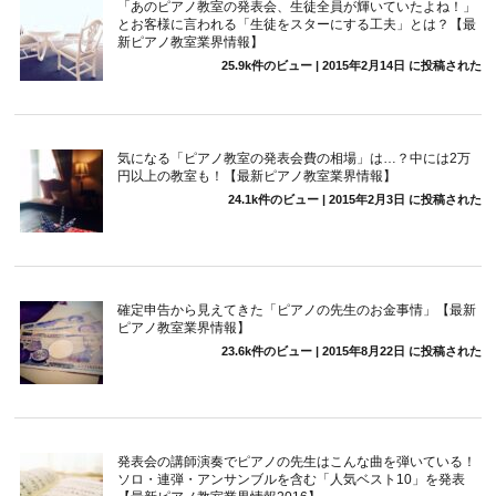
「あのピアノ教室の発表会、生徒全員が輝いていたよね！」
とお客様に言われる「生徒をスターにする工夫」とは？【最
新ピアノ教室業界情報】
25.9k件のビュー
|
2015年2月14日 に投稿された
気になる「ピアノ教室の発表会費の相場」は…？中には2万
円以上の教室も！【最新ピアノ教室業界情報】
24.1k件のビュー
|
2015年2月3日 に投稿された
確定申告から見えてきた「ピアノの先生のお金事情」【最新
ピアノ教室業界情報】
23.6k件のビュー
|
2015年8月22日 に投稿された
発表会の講師演奏でピアノの先生はこんな曲を弾いている！
ソロ・連弾・アンサンブルを含む「人気ベスト10」を発表