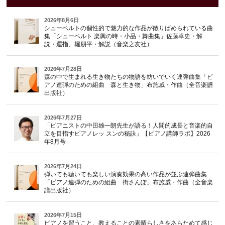
2026年8月6日
シューベルトの個性的で魅力的な作品が散りばめられている曲
集「シューベルト 楽興の時・小品・舞曲集」佐藤卓史・解
説・運指、堀朋平・解説（音楽之友社）
2026年7月28日
森の中で生まれる生き物たちの物語を紡いでいく連弾曲集「ピ
アノ連弾のための組曲 森と生き物」布施威・作曲（全音楽譜
出版社）
2026年7月27日
「ピアニストの中田雄一朗先生が語る！人間的成長と音楽的自
立を目指すピアノレッ スンの秘訣」【ピアノ講師ラボ】2026
年8月号
2026年7月24日
弾いても聴いても楽しい演奏効果の高い作品が並ぶ連弾曲集
「ピアノ連弾のための組曲 街さんぽ」布施威・作曲（全音楽
譜出版社）
2026年7月15日
ピアノを習うこと、教えることの素晴らしさをあらためて感じ