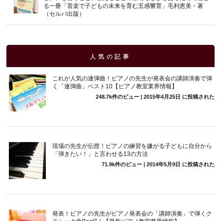
る一冊「音楽で子どもの未来を育む五感響育」毛利恵美・著
（セルバ出版）
人気の記事
これが人気の連弾曲！ピアノの先生が発表会の講師演奏で弾
く「連弾曲」ベスト10【ピアノ教室業界情報】
248.7k件のビュー
|
2015年4月25日 に投稿された
現場の先生が伝授！ピアノの練習を嫌がる子どもに自分から
「弾きたい！」と言わせる13の方法
71.9k件のビュー
|
2014年5月9日 に投稿された
発表！ピアノの先生がピアノ発表会の「講師演奏」で弾くク