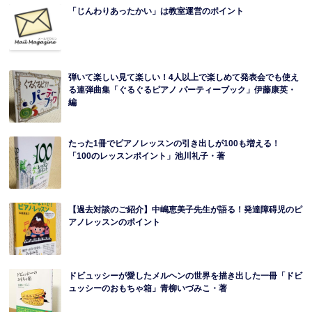
「じんわりあったかい」は教室運営のポイント
弾いて楽しい見て楽しい！4人以上で楽しめて発表会でも使え
る連弾曲集「ぐるぐるピアノ パーティーブック」伊藤康英・
編
たった1冊でピアノレッスンの引き出しが100も増える！
「100のレッスンポイント」池川礼子・著
【過去対談のご紹介】中嶋恵美子先生が語る！発達障碍児のピ
アノレッスンのポイント
ドビュッシーが愛したメルヘンの世界を描き出した一冊「ドビ
ュッシーのおもちゃ箱」青柳いづみこ・著