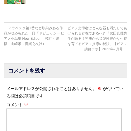
←
アラベスク第1番など馴染みある作
ピアノ指導者はどんな器も満たしてあ
品が収められた一冊「ドビュッシー ピ
げられる存在であるべき「武田真理先
アノ小品集 New Edition」校訂・運
生が語る！初歩から音楽性豊かな生徒
指・山崎孝（音楽之友社）
を育てるピアノ指導の秘訣」【ピアノ
講師ラボ】2022年7月号
→
コメントを残す
メールアドレスが公開されることはありません。
※
が付いてい
る欄は必須項目です
コメント
※