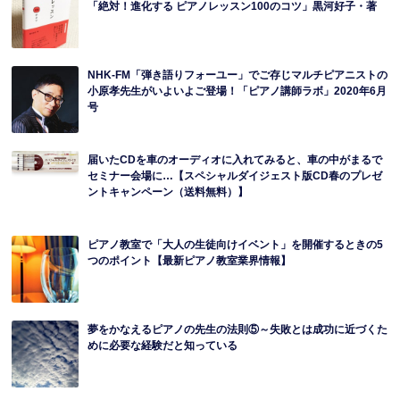
「絶対！進化する ピアノレッスン100のコツ」黒河好子・著
NHK-FM「弾き語りフォーユー」でご存じマルチピアニストの
小原孝先生がいよいよご登場！「ピアノ講師ラボ」2020年6月
号
届いたCDを車のオーディオに入れてみると、車の中がまるで
セミナー会場に…【スペシャルダイジェスト版CD春のプレゼ
ントキャンペーン（送料無料）】
ピアノ教室で「大人の生徒向けイベント」を開催するときの5
つのポイント【最新ピアノ教室業界情報】
夢をかなえるピアノの先生の法則⑤～失敗とは成功に近づくた
めに必要な経験だと知っている