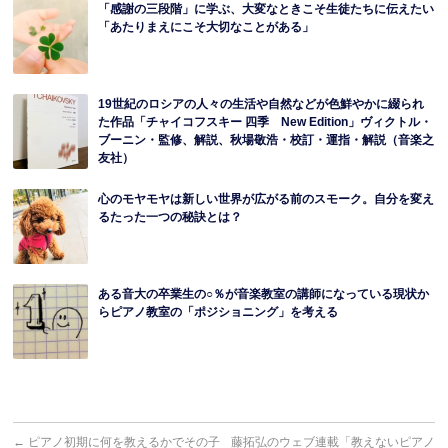
「感謝の三段階」に学ぶ、大変なときこそ生徒たちに伝えたい
「あたりまえにこそ大切なことがある」
19世紀のロシアの人々の生活や自然などが色鮮やかに綴られ
た作品「チャイコフスキー 四季 New Edition」ヴィクトル・
ブーニン・監修、解説、秋場敬浩・校訂・運指・解説（音楽之
友社）
心のモヤモヤは新しい世界が広がる前のスモーク。自分を変え
るたった一つの秘訣とは？
ある音大の卒業生の○％が音楽教室の講師になっている現状か
らピアノ教室の「ポジショニング」を考える
←
ピアノ初期に何を教えるかでその子
藤拓弘のウェブ連載「教えないピアノ