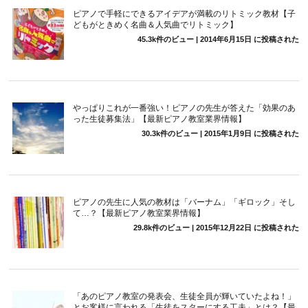
ピアノで手軽にできるアイデアが満載のリトミック教材【子
どもがときめく名曲＆人気曲でリトミック】
45.3k件のビュー
|
2014年6月15日 に投稿された
やっぱりこれが一番強い！ピアノの先生が答えた「効果のあ
った生徒募集法」【最新ピアノ教室業界情報】
30.3k件のビュー
|
2015年1月9日 に投稿された
ピアノの先生に人気の教材は「バーナム」「ギロック」そし
て…？【最新ピアノ教室業界情報】
29.8k件のビュー
|
2015年12月22日 に投稿された
「あのピアノ教室の発表会、生徒全員が輝いていたよね！」
とお客様に言われる「生徒をスターにする工夫」とは？【最