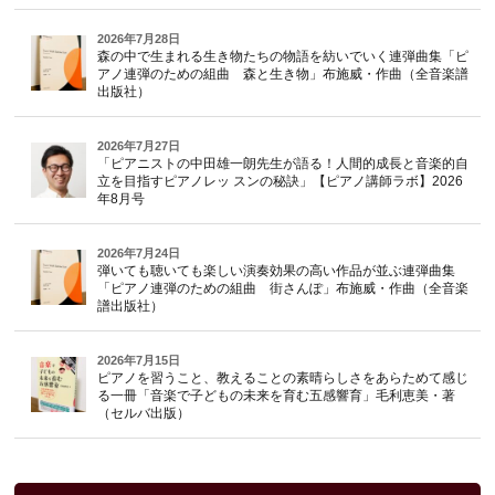
2026年7月28日
森の中で生まれる生き物たちの物語を紡いでいく連弾曲集「ピ
アノ連弾のための組曲 森と生き物」布施威・作曲（全音楽譜
出版社）
2026年7月27日
「ピアニストの中田雄一朗先生が語る！人間的成長と音楽的自
立を目指すピアノレッ スンの秘訣」【ピアノ講師ラボ】2026
年8月号
2026年7月24日
弾いても聴いても楽しい演奏効果の高い作品が並ぶ連弾曲集
「ピアノ連弾のための組曲 街さんぽ」布施威・作曲（全音楽
譜出版社）
2026年7月15日
ピアノを習うこと、教えることの素晴らしさをあらためて感じ
る一冊「音楽で子どもの未来を育む五感響育」毛利恵美・著
（セルバ出版）