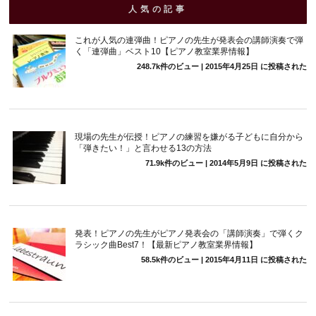
人気の記事
これが人気の連弾曲！ピアノの先生が発表会の講師演奏で弾
く「連弾曲」ベスト10【ピアノ教室業界情報】
248.7k件のビュー
|
2015年4月25日 に投稿された
現場の先生が伝授！ピアノの練習を嫌がる子どもに自分から
「弾きたい！」と言わせる13の方法
71.9k件のビュー
|
2014年5月9日 に投稿された
発表！ピアノの先生がピアノ発表会の「講師演奏」で弾くク
ラシック曲Best7！【最新ピアノ教室業界情報】
58.5k件のビュー
|
2015年4月11日 に投稿された