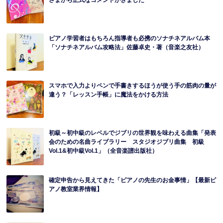
さまから正式なコメントがきました
ピアノ学習者はもちろん指導者も必携のソナチネアルバム本
「ソナチネアルバム攻略法」佐藤卓史・著（音楽之友社）
スマホで入力よりペンで手書きするほうが使う手の筋肉の量が
違う？「レッスン手帳」に魔法をかける方法
初級～初中級のレベルでジブリの世界観を味わえる曲集「発表
会のための名曲ライブラリー スタジオジブリ曲集 初級
Vol.1&初中級Vol.1」（全音楽譜出版社）
確定申告から見えてきた「ピアノの先生のお金事情」【最新ピ
アノ教室業界情報】