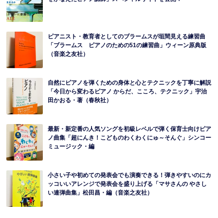
ピアニスト・教育者としてのブラームスが垣間見える練習曲
「ブラームス ピアノのための51の練習曲」ウィーン原典版
（音楽之友社）
自然にピアノを弾くための身体と心とテクニックを丁寧に解説
「今日から変わるピアノ からだ、こころ、テクニック」宇治
田かおる・著（春秋社）
最新・新定番の人気ソングを初級レベルで弾く保育士向けピア
ノ曲集「超にんき！こどものわくわくにゅ～そんぐ」シンコー
ミュージック・編
小さい子や初めての発表会でも演奏できる！弾きやすいのにカ
ッコいいアレンジで発表会を盛り上げる「マサさんの やさし
い連弾曲集」松田昌・編（音楽之友社）