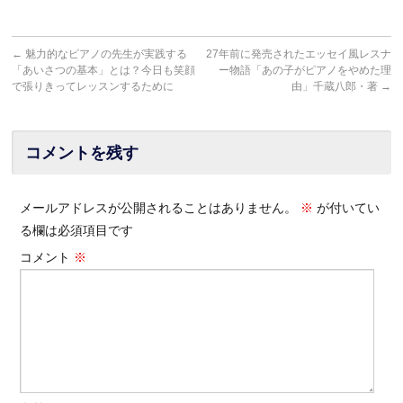
←
魅力的なピアノの先生が実践する
27年前に発売されたエッセイ風レスナ
「あいさつの基本」とは？今日も笑顔
ー物語「あの子がピアノをやめた理
で張りきってレッスンするために
由」千蔵八郎・著
→
コメントを残す
メールアドレスが公開されることはありません。
※
が付いてい
る欄は必須項目です
コメント
※