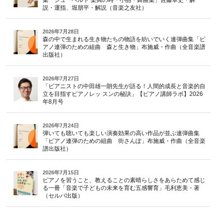
説・運指、堀朋平・解説（音楽之友社）
2026年7月28日
森の中で生まれる生き物たちの物語を紡いでいく連弾曲集「ピ
アノ連弾のための組曲 森と生き物」布施威・作曲（全音楽譜
出版社）
2026年7月27日
「ピアニストの中田雄一朗先生が語る！人間的成長と音楽的自
立を目指すピアノレッ スンの秘訣」【ピアノ講師ラボ】2026
年8月号
2026年7月24日
弾いても聴いても楽しい演奏効果の高い作品が並ぶ連弾曲集
「ピアノ連弾のための組曲 街さんぽ」布施威・作曲（全音楽
譜出版社）
2026年7月15日
ピアノを習うこと、教えることの素晴らしさをあらためて感じ
る一冊「音楽で子どもの未来を育む五感響育」毛利恵美・著
（セルバ出版）