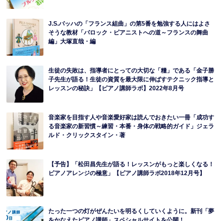
J.S.バッハの「フランス組曲」の第5番を勉強する人にはよさ
そうな教材「バロック・ピアニストへの道～フランスの舞曲
編」大塚直哉・編
生徒の失敗は、指導者にとっての大切な「糧」である「金子勝
子先生が語る！生徒の資質を最大限に伸ばすテクニック指導と
レッスンの秘訣」【ピアノ講師ラボ】2022年8月号
音楽家を目指す人や音楽愛好家は読んでおきたい一冊「成功す
る音楽家の新習慣～練習・本番・身体の戦略的ガイド」ジェラ
ルド・クリックスタイン・著
【予告】「松田昌先生が語る！レッスンがもっと楽しくなる！
ピアノアレンジの極意」【ピアノ講師ラボ2018年12月号】
たった一つの灯がぜんたいを明るくしていくように。新刊「夢
をかなえたピアノ講師」スペシャルサイトを公開！