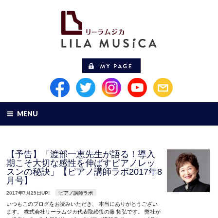
MENU
【予告】「渡部一恵先生が語る！導入
期こそ大切な感性を伸ばすピアノレッ
スンの秘訣」【ピアノ講師ラボ2017年8
月号】
2017年7月29日UP!
ピアノ講師ラボ
いつもこのブログをお読みいただき、 本当にありがとうござい
ます。 株式会社リーラムジカ代表取締役の藤 拓弘です。 弊社が