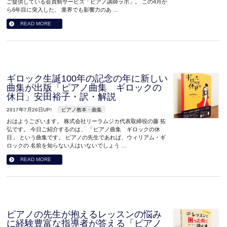
ご提供している会員制サービス「ピアノ講師ラボ」。 この4月か
ら6年目に突入した、 業界でも影響力のあ …
READ MORE
ギロック生誕100年の記念の年に新しい
曲集が出版「ピアノ曲集 ギロックの
休日」安田裕子・訳・解説
2017年7月26日UP!
ピアノ教本・曲集
おはようございます。 株式会社リーラムジカ代表取締役の藤 拓
弘です。 今日ご紹介するのは、 「ピアノ曲集 ギロックの休
日」 という曲集です。 ピアノの先生であれば、ウィリアム・ギ
ロックの 名前を知らない人はいないでしょう …
READ MORE
ピアノの先生が抱えるレッスンの悩み
に経験豊富な指導者が答える「ピアノ