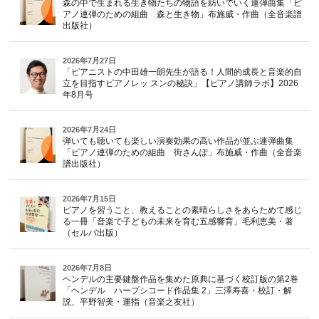
森の中で生まれる生き物たちの物語を紡いでいく連弾曲集「ピ
アノ連弾のための組曲 森と生き物」布施威・作曲（全音楽譜
出版社）
2026年7月27日
「ピアニストの中田雄一朗先生が語る！人間的成長と音楽的自
立を目指すピアノレッ スンの秘訣」【ピアノ講師ラボ】2026
年8月号
2026年7月24日
弾いても聴いても楽しい演奏効果の高い作品が並ぶ連弾曲集
「ピアノ連弾のための組曲 街さんぽ」布施威・作曲（全音楽
譜出版社）
2026年7月15日
ピアノを習うこと、教えることの素晴らしさをあらためて感じ
る一冊「音楽で子どもの未来を育む五感響育」毛利恵美・著
（セルバ出版）
2026年7月8日
ヘンデルの主要鍵盤作品を集めた原典に基づく校訂版の第2巻
「ヘンデル ハープシコード作品集 2」三澤寿喜・校訂・解
説、平野智美・運指（音楽之友社）