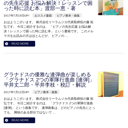
の先生応援 お悩み解決！レッスンで困
った時に読む本」渡部一恵・著
2017年7月19日UP!
おススメ書籍
ピアノ教本・曲集
おはようございます。 株式会社リーラムジカ代表取締役の藤 拓
弘です。 今日ご紹介するのは、 「ピアノの先生応援 お悩み解
決！レッスンで困った時に読む本」 という書籍です。 このメル
マガをお読みの方はほとんどが、 ピアノの …
READ MORE
グラナドスの優雅な連弾曲が楽しめる
「グラナドス 2つの軍隊行進曲 [連弾]」
平井丈二郎・平井李枝・校訂・解説
2017年7月12日UP!
ピアノ教本・曲集
おはようございます。 株式会社リーラムジカ代表取締役の藤 拓
弘です。 今日ご紹介するのは、 「グラナドス 2つの軍隊行進曲
[連弾]」 という曲集です。 連弾曲集は、どのピアノの先生にとっ
ても、 興味のある部分ではないで …
READ MORE