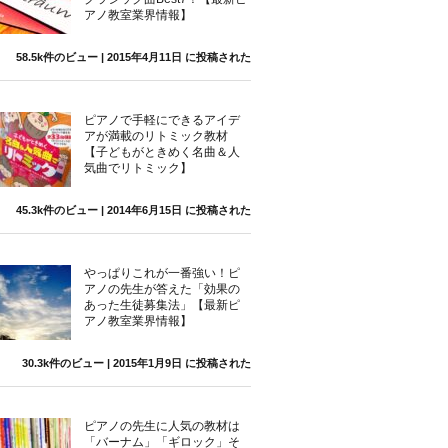
アノ教室業界情報】
58.5k件のビュー
|
2015年4月11日 に投稿された
ピアノで手軽にできるアイデ
アが満載のリトミック教材
【子どもがときめく名曲＆人
気曲でリトミック】
45.3k件のビュー
|
2014年6月15日 に投稿された
やっぱりこれが一番強い！ピ
アノの先生が答えた「効果の
あった生徒募集法」【最新ピ
アノ教室業界情報】
30.3k件のビュー
|
2015年1月9日 に投稿された
ピアノの先生に人気の教材は
「バーナム」「ギロック」そ