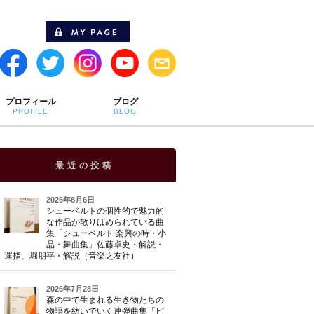
プロフィール
ブログ
PROFILE
BLOG
最近の投稿
2026年8月6日
シューベルトの個性的で魅力的
な作品が散りばめられている曲
集「シューベルト 楽興の時・小
品・舞曲集」佐藤卓史・解説・
運指、堀朋平・解説（音楽之友社）
2026年7月28日
森の中で生まれる生き物たちの
物語を紡いでいく連弾曲集「ピ