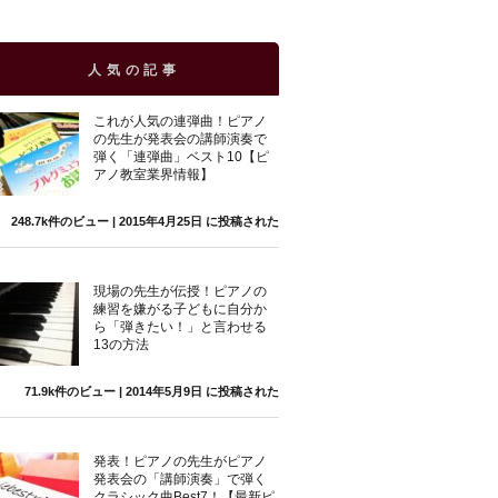
人気の記事
これが人気の連弾曲！ピアノ
の先生が発表会の講師演奏で
弾く「連弾曲」ベスト10【ピ
アノ教室業界情報】
248.7k件のビュー
|
2015年4月25日 に投稿された
現場の先生が伝授！ピアノの
練習を嫌がる子どもに自分か
ら「弾きたい！」と言わせる
13の方法
71.9k件のビュー
|
2014年5月9日 に投稿された
発表！ピアノの先生がピアノ
発表会の「講師演奏」で弾く
クラシック曲Best7！【最新ピ