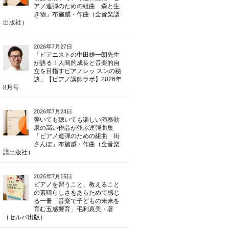
アノ連弾のための組曲 森と生
き物」布施威・作曲（全音楽譜
出版社）
2026年7月27日
「ピアニストの中田雄一朗先生
が語る！人間的成長と音楽的自
立を目指すピアノレッ スンの秘
訣」【ピアノ講師ラボ】2026年
8月号
2026年7月24日
弾いても聴いても楽しい演奏効
果の高い作品が並ぶ連弾曲集
「ピアノ連弾のための組曲 街
さんぽ」布施威・作曲（全音楽
譜出版社）
2026年7月15日
ピアノを習うこと、教えること
の素晴らしさをあらためて感じ
る一冊「音楽で子どもの未来を
育む五感響育」毛利恵美・著
（セルバ出版）