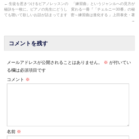
←
生徒を惹きつけるピアノレッスンの
「練習曲」というジャンルへの見方が
秘訣を一枚に。ピアノの先生にどうし
変わる一冊『「チェルニー30番」の秘
ても聴いて欲しいお話が詰まってます
密～練習曲は進化する 』上田泰史・著
→
コメントを残す
メールアドレスが公開されることはありません。
※
が付いてい
る欄は必須項目です
コメント
※
名前
※