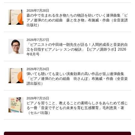
2026年7月28日
森の中で生まれる生き物たちの物語を紡いでいく連弾曲集「ピ
アノ連弾のための組曲 森と生き物」布施威・作曲（全音楽譜
出版社）
2026年7月27日
「ピアニストの中田雄一朗先生が語る！人間的成長と音楽的自
立を目指すピアノレッ スンの秘訣」【ピアノ講師ラボ】2026
年8月号
2026年7月24日
弾いても聴いても楽しい演奏効果の高い作品が並ぶ連弾曲集
「ピアノ連弾のための組曲 街さんぽ」布施威・作曲（全音楽
譜出版社）
2026年7月15日
ピアノを習うこと、教えることの素晴らしさをあらためて感じ
る一冊「音楽で子どもの未来を育む五感響育」毛利恵美・著
（セルバ出版）