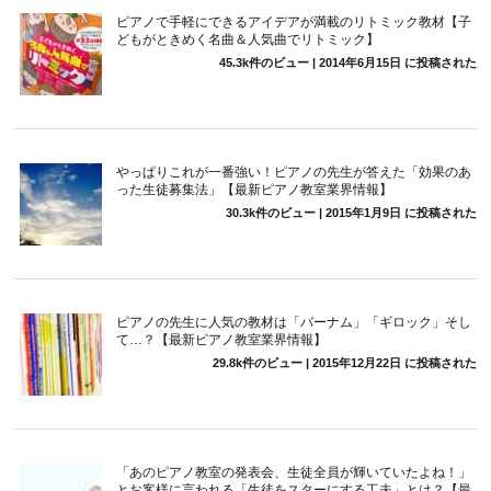
ピアノで手軽にできるアイデアが満載のリトミック教材【子
どもがときめく名曲＆人気曲でリトミック】
45.3k件のビュー
|
2014年6月15日 に投稿された
やっぱりこれが一番強い！ピアノの先生が答えた「効果のあ
った生徒募集法」【最新ピアノ教室業界情報】
30.3k件のビュー
|
2015年1月9日 に投稿された
ピアノの先生に人気の教材は「バーナム」「ギロック」そし
て…？【最新ピアノ教室業界情報】
29.8k件のビュー
|
2015年12月22日 に投稿された
「あのピアノ教室の発表会、生徒全員が輝いていたよね！」
とお客様に言われる「生徒をスターにする工夫」とは？【最