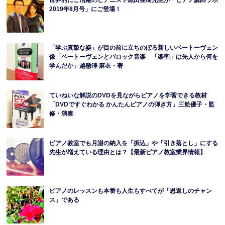
世界的にご活躍のピアニスト黒田亜樹先生が「ピアノ講師ラボ
2019年8月号」にご登場！
「学ぶ真摯な姿」が目の前に立ちのぼる新しいベートーヴェン
像「ベートーヴェンとバロック音楽 「楽聖」は先人から何を
学んだか」越懸澤 麻衣・著
ていねいな解説のDVDを見ながらピアノを学習できる教材
「DVDですぐわかる かんたんピアノの弾き方」三舩優子・監
修・演奏
ピアノ教室でも月謝の納入を「振込」や「引き落とし」にする
先生が増えている理由とは？【最新ピアノ教室業界情報】
ピアノのレッスンも本番も人生もすべてが「恩返しのチャン
ス」である