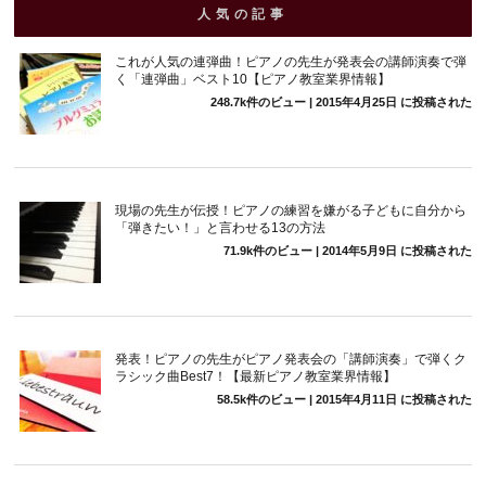
人気の記事
これが人気の連弾曲！ピアノの先生が発表会の講師演奏で弾
く「連弾曲」ベスト10【ピアノ教室業界情報】
248.7k件のビュー
|
2015年4月25日 に投稿された
現場の先生が伝授！ピアノの練習を嫌がる子どもに自分から
「弾きたい！」と言わせる13の方法
71.9k件のビュー
|
2014年5月9日 に投稿された
発表！ピアノの先生がピアノ発表会の「講師演奏」で弾くク
ラシック曲Best7！【最新ピアノ教室業界情報】
58.5k件のビュー
|
2015年4月11日 に投稿された