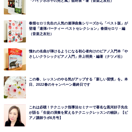
「ハイクポホヤの光と風」舘野泉・著（音楽之友社）
春畑セロリ先生の人気の連弾曲集シリーズから「ベスト版」が
登場「連弾パーティー ベストセレクション」春畑セロリ・編
（音楽之友社）
憧れの名曲が弾けるようになる初心者向けのピアノ入門本「や
さしいクラシックピアノ入門」井上明美・編著（ナツメ社）
この春、レッスンのやる気がアップする「新しい習慣」を。本
日、2022春のキャンペーン最終日です
これは必聴！テクニック指導法セミナーで著名な黒河好子先生
が語る「生徒の演奏を変えるテクニックレッスンの秘訣」【ピ
アノ講師ラボ6月号】