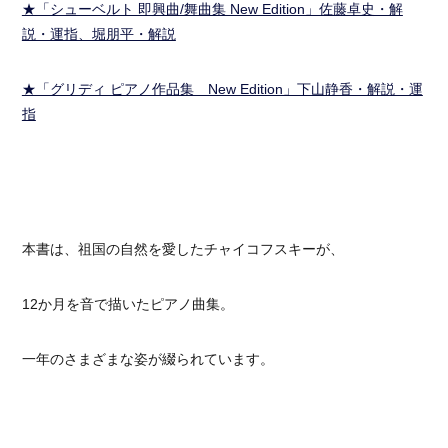
★「シューベルト 即興曲/舞曲集 New Edition」佐藤卓史・解
説・運指、堀朋平・解説
★「グリディ ピアノ作品集 New Edition」下山静香・解説・運
指
本書は、祖国の自然を愛したチャイコフスキーが、
12か月を音で描いたピアノ曲集。
一年のさまざまな姿が綴られています。