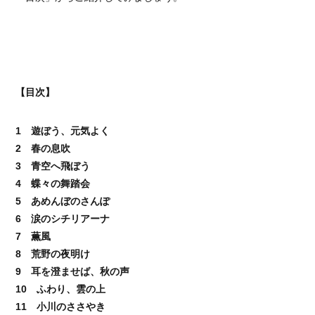
【目次】
1 遊ぼう、元気よく
2 春の息吹
3 青空へ飛ぼう
4 蝶々の舞踏会
5 あめんぼのさんぽ
6 涙のシチリアーナ
7 薫風
8 荒野の夜明け
9 耳を澄ませば、秋の声
10 ふわり、雲の上
11 小川のささやき