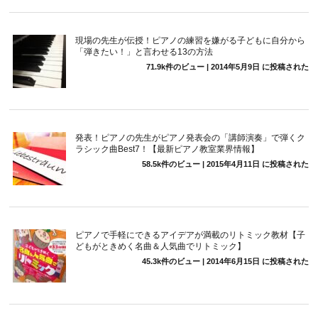
現場の先生が伝授！ピアノの練習を嫌がる子どもに自分から
「弾きたい！」と言わせる13の方法
71.9k件のビュー
|
2014年5月9日 に投稿された
発表！ピアノの先生がピアノ発表会の「講師演奏」で弾くク
ラシック曲Best7！【最新ピアノ教室業界情報】
58.5k件のビュー
|
2015年4月11日 に投稿された
ピアノで手軽にできるアイデアが満載のリトミック教材【子
どもがときめく名曲＆人気曲でリトミック】
45.3k件のビュー
|
2014年6月15日 に投稿された