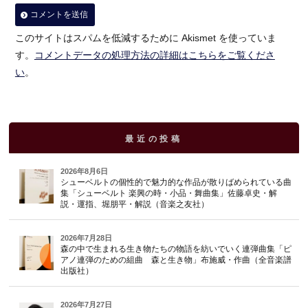
このサイトはスパムを低減するために Akismet を使っていま
す。
コメントデータの処理方法の詳細はこちらをご覧くださ
い
。
最近の投稿
2026年8月6日
シューベルトの個性的で魅力的な作品が散りばめられている曲
集「シューベルト 楽興の時・小品・舞曲集」佐藤卓史・解
説・運指、堀朋平・解説（音楽之友社）
2026年7月28日
森の中で生まれる生き物たちの物語を紡いでいく連弾曲集「ピ
アノ連弾のための組曲 森と生き物」布施威・作曲（全音楽譜
出版社）
2026年7月27日