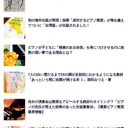
初の海外出版が実現！拙著「成功するピアノ教室」が海を越え
てついに「台湾版」が出版されました！
ピアノが子どもに「根拠のある自信」を身につけさせるのに抜
群の習い事である理由とは？
7人の白い雪だるまで26の調が反射的にわかるようになる教材
「あっという間に全調が弾ける本 １」添田みつえ・著
自分の演奏会は教室をアピールする絶好のタイミング？「ピア
ノの先生が答えた効果のあった生徒募集法」【最新ピアノ教室
業界情報】