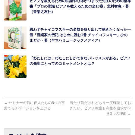
ピアノを教えるための知識や心得がつまった先生のための指導
書「プロの常識 ピアノを教えるための全10章」北村智恵・著
（音楽之友社）
思わずチャイコフスキーの名盤を取り出して聴きたくなった一
冊「音楽家の伝記 はじめに読む1冊 チャイコフスキー」ひの
まどか・著（ヤマハミュージックメディア）
「わたしには、わたしにしかできないレッスンがある」ピアノ
の先生にとってのコミットメントとは？
←
セミナーの前に偉人たちの8つの言
当たり前だけれどもう一度確認してお
葉でモチベーションを上げる
きたい、ピアノ教室も利益を追求すべ
き3つの理由
→