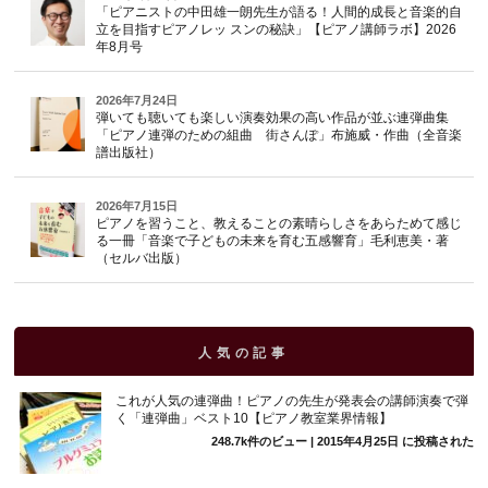
「ピアニストの中田雄一朗先生が語る！人間的成長と音楽的自
立を目指すピアノレッ スンの秘訣」【ピアノ講師ラボ】2026
年8月号
2026年7月24日
弾いても聴いても楽しい演奏効果の高い作品が並ぶ連弾曲集
「ピアノ連弾のための組曲 街さんぽ」布施威・作曲（全音楽
譜出版社）
2026年7月15日
ピアノを習うこと、教えることの素晴らしさをあらためて感じ
る一冊「音楽で子どもの未来を育む五感響育」毛利恵美・著
（セルバ出版）
人気の記事
これが人気の連弾曲！ピアノの先生が発表会の講師演奏で弾
く「連弾曲」ベスト10【ピアノ教室業界情報】
248.7k件のビュー
|
2015年4月25日 に投稿された