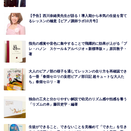
【予告】西川奈緒美先生が語る！導入期から本気の生徒を育て
るレッスンの極意【ピアノ講師ラボ10月号】
指先の感覚や音色に集中することで飛躍的に効果が上がる「プ
レ・ハノン スケール＆アルペジオ＜新標準版＞」原田敦子・
著
大人のピアノ部の様子を通してレッスンの在り方を再確認でき
る一冊「春畑セロリの妄想ピアノ部日記 超キュ～トな大人た
ち」春畑セロリ・著
独自の工夫と分かりやすい解説で幼児のリズム感や拍感を養う
「リズムの本」藤田吏宇・編著
生徒ができること、できないことを見極めて「できた」を引き