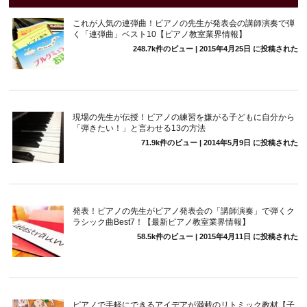
これが人気の連弾曲！ピアノの先生が発表会の講師演奏で弾
く「連弾曲」ベスト10【ピアノ教室業界情報】
248.7k件のビュー
|
2015年4月25日 に投稿された
現場の先生が伝授！ピアノの練習を嫌がる子どもに自分から
「弾きたい！」と言わせる13の方法
71.9k件のビュー
|
2014年5月9日 に投稿された
発表！ピアノの先生がピアノ発表会の「講師演奏」で弾くク
ラシック曲Best7！【最新ピアノ教室業界情報】
58.5k件のビュー
|
2015年4月11日 に投稿された
ピアノで手軽にできるアイデアが満載のリトミック教材【子