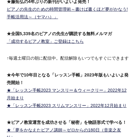
★藤拓弘の4年ぶりの新刊がいよいよ発売！
ピアノの先生のための時間管理術～書けば書くほど夢がかなう!
手帳活用法～（ヤマハ）」
★全国5,339名のピアノの先生が購読する無料メルマガ
「成功するピアノ教室」ご登録はこちら
↑毎週土曜日の朝に配信中。配信解除もいつでもすぐにできます
★今年で10年目となる「レッスン手帳」2023年版もいよいよ発
売開始！
★「レッスン手帳2023 マンスリー＆ウィークリー」2022年12
月始まり
★「レッスン手帳2023 スリムマンスリー」2022年12月始まり
★ピアノ教室運営を成功させる「秘密」を物語形式で学べる！
★「夢をかなえたピアノ講師～ゼロからの180日（音楽之友