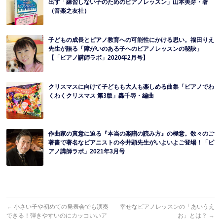
出す「練習しない子のためのピアノレッスン」山本美芽・著
（音楽之友社）
子どもの成長とピアノ教育への可能性にかける思い。福田りえ
先生が語る「障がいのある子へのピアノレッスンの秘訣」
【「ピアノ講師ラボ」2020年2月号】
クリスマスに向けて子どもも大人も楽しめる曲集「ピアノでわ
くわくクリスマス 第3版」轟千尋・編曲
作曲家の真意に迫る『本当の楽譜の読み方』の極意。数々のご
著書で著名なピアニストの今井顕先生がいよいよご登場！「ピ
アノ講師ラボ」2021年3月号
←
小さい子や初めての発表会でも演奏
幸せなピアノレッスンの「あいうえ
できる！弾きやすいのにカッコいいア
お」とは？
→