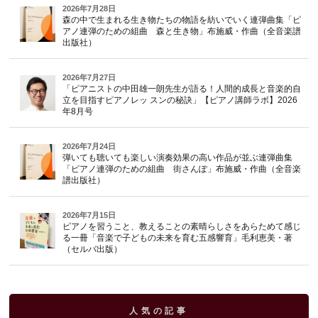
2026年7月28日
森の中で生まれる生き物たちの物語を紡いでいく連弾曲集「ピ
アノ連弾のための組曲 森と生き物」布施威・作曲（全音楽譜
出版社）
2026年7月27日
「ピアニストの中田雄一朗先生が語る！人間的成長と音楽的自
立を目指すピアノレッ スンの秘訣」【ピアノ講師ラボ】2026
年8月号
2026年7月24日
弾いても聴いても楽しい演奏効果の高い作品が並ぶ連弾曲集
「ピアノ連弾のための組曲 街さんぽ」布施威・作曲（全音楽
譜出版社）
2026年7月15日
ピアノを習うこと、教えることの素晴らしさをあらためて感じ
る一冊「音楽で子どもの未来を育む五感響育」毛利恵美・著
（セルバ出版）
人気の記事