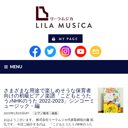
MENU
さまざまな用途で楽しめそうな保育者
向けの初級ピアノ楽譜「こどもとうた
う♪NHKのうた 2022-2023」シンコーミ
ュージック・編
2023年1月25日UP!
ピアノ教本・曲集
おはようございます。 株式会社リーラムジカ代表取締役の藤 拓
弘です。 今日ご紹介するのは、 「こどもとうたう♪NHKのうた