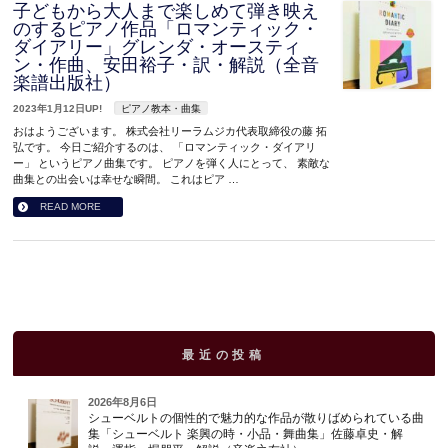
子どもから大人まで楽しめて弾き映え
のするピアノ作品「ロマンティック・
ダイアリー」グレンダ・オースティ
ン・作曲、安田裕子・訳・解説（全音
楽譜出版社）
2023年1月12日UP!
ピアノ教本・曲集
おはようございます。 株式会社リーラムジカ代表取締役の藤 拓
弘です。 今日ご紹介するのは、 「ロマンティック・ダイアリ
ー」 というピアノ曲集です。 ピアノを弾く人にとって、 素敵な
曲集との出会いは幸せな瞬間。 これはピア …
READ MORE
最近の投稿
2026年8月6日
シューベルトの個性的で魅力的な作品が散りばめられている曲
集「シューベルト 楽興の時・小品・舞曲集」佐藤卓史・解