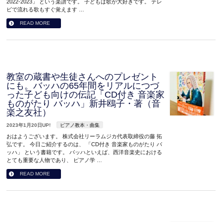
2022-2023」 という楽譜です。 子どもは歌が大好きです。 テレ
ビで流れる歌もすぐ覚えます …
READ MORE
教室の蔵書や生徒さんへのプレゼント
にも。バッハの65年間をリアルにつづ
った子ども向けの伝記「CD付き 音楽家
ものがたり バッハ」新井鴎子・著（音
楽之友社）
2023年1月20日UP!
ピアノ教本・曲集
おはようございます。 株式会社リーラムジカ代表取締役の藤 拓
弘です。 今日ご紹介するのは、 「CD付き 音楽家ものがたり バ
ッハ」 という書籍です。 バッハといえば、西洋音楽史における
とても重要な人物であり、 ピアノ学 …
READ MORE