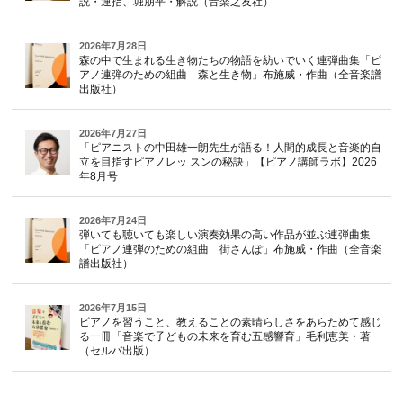
説・運指、堀朋平・解説（音楽之友社）
2026年7月28日
森の中で生まれる生き物たちの物語を紡いでいく連弾曲集「ピ
アノ連弾のための組曲 森と生き物」布施威・作曲（全音楽譜
出版社）
2026年7月27日
「ピアニストの中田雄一朗先生が語る！人間的成長と音楽的自
立を目指すピアノレッ スンの秘訣」【ピアノ講師ラボ】2026
年8月号
2026年7月24日
弾いても聴いても楽しい演奏効果の高い作品が並ぶ連弾曲集
「ピアノ連弾のための組曲 街さんぽ」布施威・作曲（全音楽
譜出版社）
2026年7月15日
ピアノを習うこと、教えることの素晴らしさをあらためて感じ
る一冊「音楽で子どもの未来を育む五感響育」毛利恵美・著
（セルバ出版）