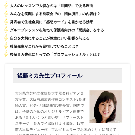
大人のレッスンで大切なのは「世間話」である理由
みんなを笑顔にする発表会での「団体演目」の内容は？
発表会で生徒全員に「感想カード」を書かせる効果
グループレッスンを兼ねて保護者向けの「懇談会」をする
自分を大切にすることが教室にいい影響を与える
後藤先生がこれから目指していることは？
後藤ミカ先生にとっての「プロフェッショナル」とは？
後藤ミカ先生プロフィール
大分県立芸術文化短期大学器楽科ピアノ専
攻卒業。大阪有線放送作曲コンテスト3期連
続入賞。ピテｨナ課題曲賞6度受賞。国内で
は、子供のためのオリジナルピアノ曲集で
ある「新しいくつと青い空」「ファースト
ステージ」をカワイ出版社より出版。17年
前の出版デビュー作「ブルグミュラーでお国めぐり」に加えて