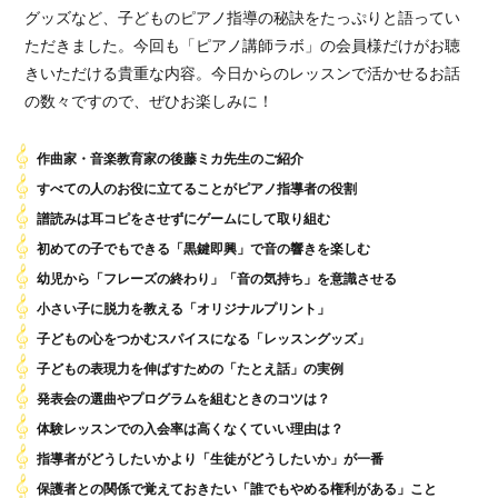
グッズなど、子どものピアノ指導の秘訣をたっぷりと語ってい
ただきました。今回も「ピアノ講師ラボ」の会員様だけがお聴
きいただける貴重な内容。今日からのレッスンで活かせるお話
の数々ですので、ぜひお楽しみに！
作曲家・音楽教育家の後藤ミカ先生のご紹介
すべての人のお役に立てることがピアノ指導者の役割
譜読みは耳コピをさせずにゲームにして取り組む
初めての子でもできる「黒鍵即興」で音の響きを楽しむ
幼児から「フレーズの終わり」「音の気持ち」を意識させる
小さい子に脱力を教える「オリジナルプリント」
子どもの心をつかむスパイスになる「レッスングッズ」
子どもの表現力を伸ばすための「たとえ話」の実例
発表会の選曲やプログラムを組むときのコツは？
体験レッスンでの入会率は高くなくていい理由は？
指導者がどうしたいかより「生徒がどうしたいか」が一番
保護者との関係で覚えておきたい「誰でもやめる権利がある」こと