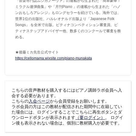
「音楽専門誌ムジカノーヴァ」の連載から生まれた「簡単豪華！
ミラクル連弾曲集」や「月刊Piano 」の連載から生まれた「ハノ
ンおもしろアレンジ」もロングセラーを続けている。海外では、
世界1位の出版社、ハルレオナルド出版より「Japanese Folk
Songs」 を全米で出版。ピティナコンペティション審査員、ピ
ティナステップアドバイザー他、数多くのコンクールで審査を務
める。
★後藤ミカ先生公式サイト
https://cellomama.wixsite.com/piano-munakata
こちらの音声教材を購入するにはピアノ講師ラボ会員へ入
会する必要があります。
こちらの
入会ページ
から会員登録をお願いします。
ラボ会員の方はこの教材が配信された期間中に在籍してい
た場合には、ログインすることでこちらに再生ボタンとダ
ウンロードボタンが表示されます
（要ログイン）
。 ログイ
ン後も表示されない場合は、個別に教材購入が必要です。