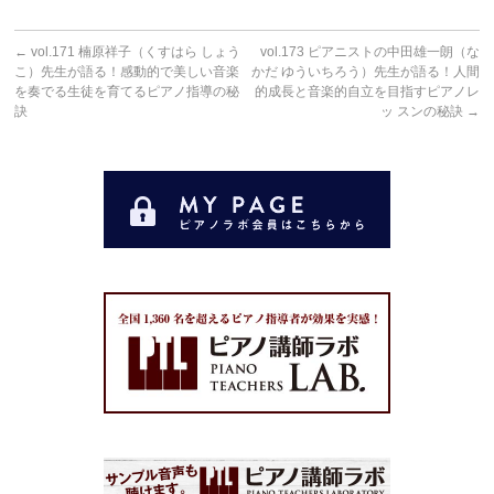
←
vol.171 楠原祥子（くすはら しょう
vol.173 ピアニストの中田雄一朗（な
こ）先生が語る！感動的で美しい音楽
かだ ゆういちろう）先生が語る！人間
を奏でる生徒を育てるピアノ指導の秘
的成長と音楽的自立を目指すピアノレ
訣
ッ スンの秘訣
→