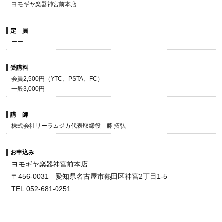
ヨモギヤ楽器神宮前本店
定 員
ーー
受講料
会員2,500円（YTC、PSTA、FC）
一般3,000円
講 師
株式会社リーラムジカ代表取締役 藤 拓弘
お申込み
ヨモギヤ楽器神宮前本店
〒456-0031 愛知県名古屋市熱田区神宮2丁目1-5
TEL.052-681-0251