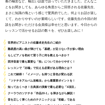
奏の極意など、幅広い話題で語っていただきました。どんなこ
とをお聞きしても、あらゆる角度からご回答される佐藤先生、
まさに知識の塊という感じで驚異的でした。何よりお話が楽し
くて、わかりやすいのが素晴らしいです。佐藤先生の今回の対
談をお聞きいただける会員様は幸せだと思います。今日からの
レッスンで活かせるお話の数々を、ぜひお楽しみに！
世界的ピアニストの佐藤卓史先生のご紹介
難易度の高い曲が弾けても「基礎」が足りない子が多い理由
もしピアノを初めて習う子に何を教えるべきか？
西洋音楽で最も重要な「拍」について分かりやすく！
レッスンで「比喩」で伝える必要がある理由とは？
これで納得！「イメージ」を持つと音色が変わる訳
「ソナチネアルバム攻略法」から最重要ポイントを！
知っておくべき！古典派の演奏で最も必要な「4項目」
クーラウのソナチネ「作品20-1」を弾きながら解説！
音を正しく弾くためのテクニックとは「初級」である