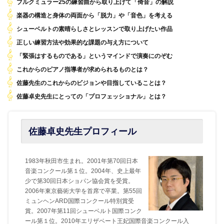
ブルクミュラー25の練習曲から取り上げて「倚音」の解説
楽器の構造と身体の両面から「脱力」や「音色」を考える
シューベルトの素晴らしさとレッスンで取り上げたい作品
正しい練習方法や効果的な課題の与え方について
「緊張はするものである」というマインドで演奏にのぞむ
これからのピアノ指導者が求められるものとは？
佐藤先生のこれからのビジョンや目指していることは？
佐藤卓史先生にとっての「プロフェッショナル」とは？
佐藤卓史先生プロフィール
1983年秋田市生まれ。2001年第70回日本
音楽コンクール第１位。2004年、史上最年
少で第30回日本ショパン協会賞を受賞。
2006年東京藝術大学を首席で卒業。第55回
ミュンヘンARD国際コンクール特別賞受
賞。2007年第11回シューベルト国際コンク
ール第１位。2010年エリザベート王妃国際音楽コンクール入