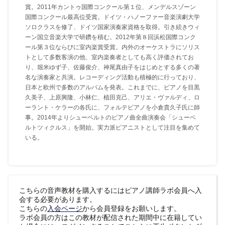
賞。2011年カントゥ国際コンクール第１位、メンデルスゾーン
国際コンクール最高位受賞。ドイツ・ハノーファー音楽演劇大学
ソロクラスを修了、ドイツ国家演奏家資格を取得。引き続きウィ
ーン国立音楽大学で研鑽を積む。2012年第８回浜松国際コンク
ール第３位ならびに室内楽賞受賞。内外のオーケストラにソリス
トとして多数客演の他、室内楽奏者としても高く評価されてお
り、堀米ゆず子、佐藤俊介、神尾真由子をはじめとする多くの著
名な演奏家と共演。レコーディング活動も積極的に行っており、
日本と欧州で多数のアルバムを発表。これまでに、ピアノを目黒
久美子、上原興隆、小林仁、植田克己、アリエ・ヴァルディ、ロ
ーラント・ケラーの各氏に、フォルテピアノを小倉貴久子氏に師
事。2014年よりシューベルトのピアノ曲全曲演奏会「シューベ
ルトツィクルス」を開始。実力派ピアニストとして注目を集めて
いる。
こちらの音声教材を購入するにはピアノ講師ラボ会員へ入
会する必要があります。
こちらの
入会ページ
から会員登録をお願いします。
ラボ会員の方はこの教材が配信された期間中に在籍してい