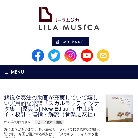
MENU
解説や奏法の助言が充実していて嬉し
い実用的な楽譜「スカルラッティ ソナ
タ集 [原典版] New Edition」中山靖
子・校訂・運指・解説（音楽之友社）
2025年2月27日UP!
ピアノ教本・曲集
おはようございます。 株式会社リーラムジカ代表取締役の藤 拓
弘です。 今回ご紹介する教材は、 「スカルラッティ ソナタ集