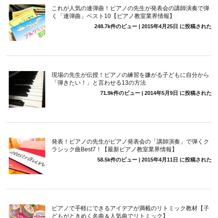
これが人気の連弾曲！ピアノの先生が発表会の講師演奏で弾
く「連弾曲」ベスト10【ピアノ教室業界情報】
248.7k件のビュー
|
2015年4月25日 に投稿された
現場の先生が伝授！ピアノの練習を嫌がる子どもに自分から
「弾きたい！」と言わせる13の方法
71.9k件のビュー
|
2014年5月9日 に投稿された
発表！ピアノの先生がピアノ発表会の「講師演奏」で弾くク
ラシック曲Best7！【最新ピアノ教室業界情報】
58.5k件のビュー
|
2015年4月11日 に投稿された
ピアノで手軽にできるアイデアが満載のリトミック教材【子
どもがときめく名曲＆人気曲でリトミック】