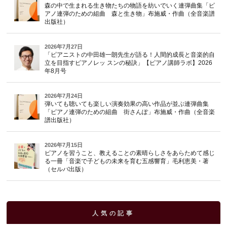
森の中で生まれる生き物たちの物語を紡いでいく連弾曲集「ピ
アノ連弾のための組曲 森と生き物」布施威・作曲（全音楽譜
出版社）
2026年7月27日
「ピアニストの中田雄一朗先生が語る！人間的成長と音楽的自
立を目指すピアノレッ スンの秘訣」【ピアノ講師ラボ】2026
年8月号
2026年7月24日
弾いても聴いても楽しい演奏効果の高い作品が並ぶ連弾曲集
「ピアノ連弾のための組曲 街さんぽ」布施威・作曲（全音楽
譜出版社）
2026年7月15日
ピアノを習うこと、教えることの素晴らしさをあらためて感じ
る一冊「音楽で子どもの未来を育む五感響育」毛利恵美・著
（セルバ出版）
人気の記事