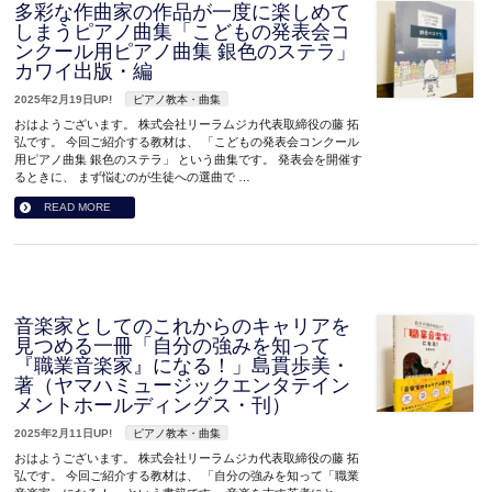
多彩な作曲家の作品が一度に楽しめて
しまうピアノ曲集「こどもの発表会コ
ンクール用ピアノ曲集 銀色のステラ」
カワイ出版・編
2025年2月19日UP!
ピアノ教本・曲集
おはようございます。 株式会社リーラムジカ代表取締役の藤 拓
弘です。 今回ご紹介する教材は、 「こどもの発表会コンクール
用ピアノ曲集 銀色のステラ」 という曲集です。 発表会を開催す
るときに、 まず悩むのが生徒への選曲で …
READ MORE
音楽家としてのこれからのキャリアを
見つめる一冊「自分の強みを知って
『職業音楽家』になる！」島貫歩美・
著（ヤマハミュージックエンタテイン
メントホールディングス・刊）
2025年2月11日UP!
ピアノ教本・曲集
おはようございます。 株式会社リーラムジカ代表取締役の藤 拓
弘です。 今回ご紹介する教材は、 「自分の強みを知って「職業