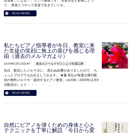
音楽家」になる！」 という書籍です。 音楽を志す若者にとっ
て、 将来どうやって音楽で生きていくか。 …
READ MORE
私たちピアノ指導者が今日、教室に来
た生徒の笑顔に無上の喜びを感じる理
由（過去のメルマガより）
2025年2月10日UP!
過去のメールマガジンより特選記事
先日、配信したメルマガに、 思わぬ反響がありましたので、 ち
ょっとブログでもお伝えしてみます。 ★藤 拓弘が毎週土曜日配
信の無料メルマガ「成功するピアノ教室」vol.836（2024年11月9
日配信分）より ・・・ ・・ …
READ MORE
自然にピアノを弾くための身体と心と
テクニックを丁寧に解説「今日から変