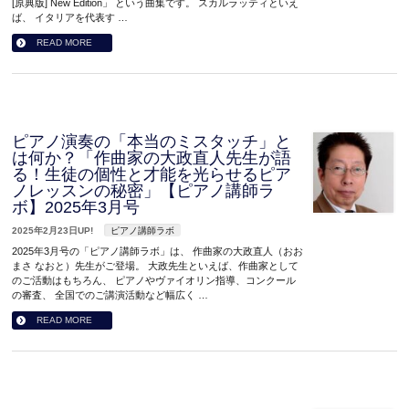
[原典版] New Edition」 という曲集です。 スカルラッティといえ
ば、 イタリアを代表す …
READ MORE
ピアノ演奏の「本当のミスタッチ」と
は何か？「作曲家の大政直人先生が語
る！生徒の個性と才能を光らせるピア
ノレッスンの秘密」【ピアノ講師ラ
ボ】2025年3月号
2025年2月23日UP!
ピアノ講師ラボ
2025年3月号の「ピアノ講師ラボ」は、 作曲家の大政直人（おお
まさ なおと）先生がご登場。 大政先生といえば、作曲家として
のご活動はもちろん、 ピアノやヴァイオリン指導、コンクール
の審査、 全国でのご講演活動など幅広く …
READ MORE