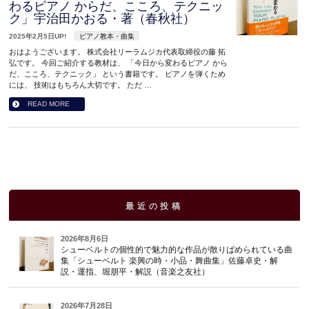
わるピアノ からだ、こころ、テクニッ
ク」宇治田かおる・著（春秋社）
2025年2月5日UP!
ピアノ教本・曲集
おはようございます。 株式会社リーラムジカ代表取締役の藤 拓
弘です。 今回ご紹介する教材は、 「今日から変わるピアノ から
だ、こころ、テクニック」 という書籍です。 ピアノを弾くため
には、 技術はもちろん大切です。 ただ …
READ MORE
最近の投稿
2026年8月6日
シューベルトの個性的で魅力的な作品が散りばめられている曲
集「シューベルト 楽興の時・小品・舞曲集」佐藤卓史・解
説・運指、堀朋平・解説（音楽之友社）
2026年7月28日