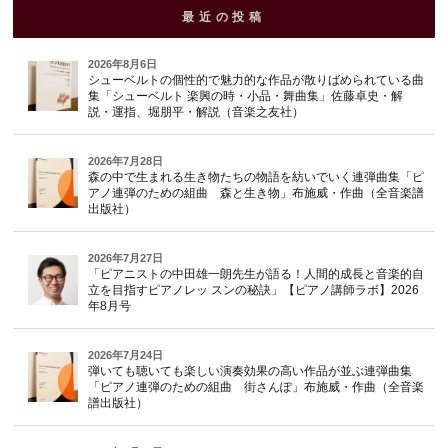
最近の投稿
2026年8月6日
シューベルトの個性的で魅力的な作品が散りばめられている曲
集「シューベルト 楽興の時・小品・舞曲集」佐藤卓史・解
説・運指、堀朋平・解説（音楽之友社）
2026年7月28日
森の中で生まれる生き物たちの物語を紡いでいく連弾曲集「ピ
アノ連弾のための組曲 森と生き物」布施威・作曲（全音楽譜
出版社）
2026年7月27日
「ピアニストの中田雄一朗先生が語る！人間的成長と音楽的自
立を目指すピアノレッ スンの秘訣」【ピアノ講師ラボ】2026
年8月号
2026年7月24日
弾いても聴いても楽しい演奏効果の高い作品が並ぶ連弾曲集
「ピアノ連弾のための組曲 街さんぽ」布施威・作曲（全音楽
譜出版社）