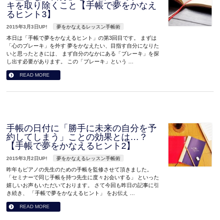
キを取り除くこと【手帳で夢をかなえ
るヒント3】
2015年3月3日UP!
夢をかなえるレッスン手帳術
本日は「手帳で夢をかなえるヒント」の第3回目です。 まずは
「心のブレーキ」を外す 夢をかなえたい、目指す自分になりた
いと思ったときには、 まず自分のなかにある「ブレーキ」を探
し出す必要があります。 この「ブレーキ」という …
READ MORE
手帳の日付に「勝手に未来の自分を予
約してしまう」ことの効果とは…？
【手帳で夢をかなえるヒント2】
2015年3月2日UP!
夢をかなえるレッスン手帳術
昨年もピアノの先生のための手帳を監修させて頂きました。
「セミナーで同じ手帳を持つ先生に度々お会いする」 といった
嬉しいお声もいただいております。 さて今回も昨日の記事に引
き続き、 「手帳で夢をかなえるヒント」 をお伝え …
READ MORE