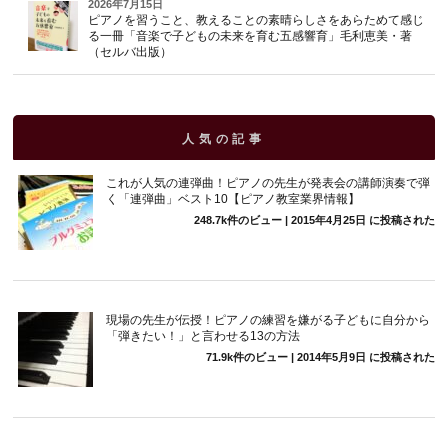
2026年7月15日
ピアノを習うこと、教えることの素晴らしさをあらためて感じ
る一冊「音楽で子どもの未来を育む五感響育」毛利恵美・著
（セルバ出版）
人気の記事
これが人気の連弾曲！ピアノの先生が発表会の講師演奏で弾
く「連弾曲」ベスト10【ピアノ教室業界情報】
248.7k件のビュー
|
2015年4月25日 に投稿された
現場の先生が伝授！ピアノの練習を嫌がる子どもに自分から
「弾きたい！」と言わせる13の方法
71.9k件のビュー
|
2014年5月9日 に投稿された