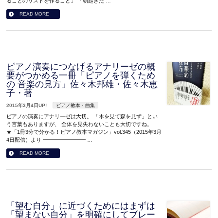
ることのリストを作ること」 「朝起きた …
READ MORE
ピアノ演奏につなげるアナリーゼの概
要がつかめる一冊「ピアノを弾くため
の 音楽の見方」佐々木邦雄・佐々木恵
子・著
2015年3月4日UP!
ピアノ教本・曲集
ピアノの演奏にアナリーゼは大切。 「木を見て森を見ず」とい
う言葉もありますが、 全体を見失わないことも大切ですね。
★「1冊3分で分かる！ピアノ教本マガジン」vol.345（2015年3月
4日配信）より ━━━━━━━━ …
READ MORE
「望む自分」に近づくためにはまずは
「望まない自分」を明確にしてブレー