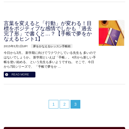
言葉を変えると「行動」が変わる！目
標をポジティブな感情でしかも「過去
完了形」で書くと…？【手帳で夢をか
なえるヒント1】
2015年3月1日UP!
夢をかなえるレッスン手帳術
今日から3月。 新学期に向けてワクワクしている先生も 多いので
はないでしょうか。 新学期といえば「手帳」。 4月から新しい手
帳を使い始める、 という先生も多いようですね。 そこで、今日
から7回シリーズで、 「手帳で夢をか …
READ MORE
1
2
3